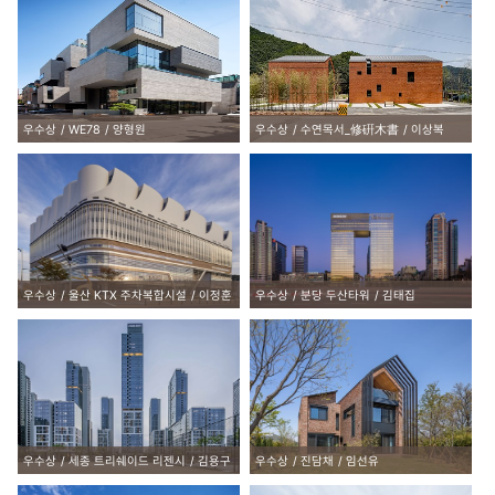
우수상
WE78
양형원
우수상
수연목서_修硏木書
이상복
우수상
울산 KTX 주차복합시설
이정훈
우수상
분당 두산타워
김태집
우수상
세종 트리쉐이드 리젠시
김용구
우수상
진담채
임선유