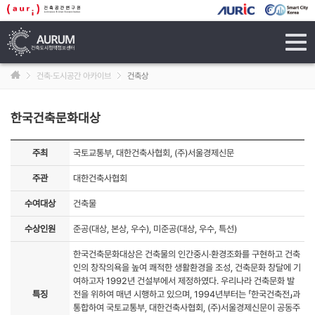
tog
navi
건축·도시공간 아카이브
건축상
한국건축문화대상
주최
국토교통부, 대한건축사협회, (주)서울경제신문
주관
대한건축사협회
수여대상
건축물
수상인원
준공(대상, 본상, 우수), 미준공(대상, 우수, 특선)
한국건축문화대상은 건축물의 인간중시·환경조화를 구현하고 건축
인의 창작의욕을 높여 쾌적한 생활환경을 조성, 건축문화 창달에 기
여하고자 1992년 건설부에서 제정하였다. 우리나라 건축문화 발
특징
전을 위하여 매년 시행하고 있으며, 1994년부터는 「한국건축전」과
통합하여 국토교통부, 대한건축사협회, (주)서울경제신문이 공동주