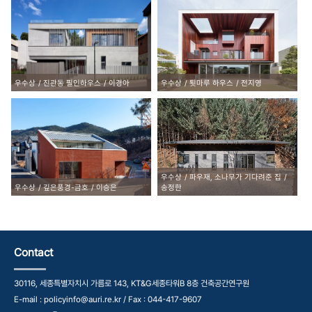
우수상
진관동 필인하우스
이경아
우수상
툇마루 하우스
전지영
우수상
파우재, 소나무가 기다려준 집
우수상
깊은풍경-금호
이승은
송정한
Contact
30116, 세종특별자치시 가름로 143, KT&G세종타워B 8층 건축공간연구원
E-mail : policyinfo@auri.re.kr / Fax : 044-417-9607