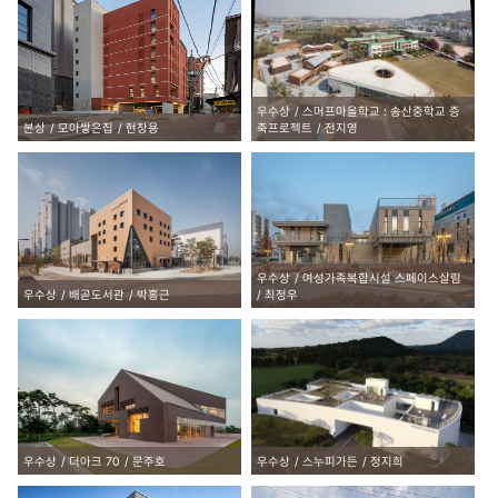
우수상
스머프마을학교 : 송산중학교 증
본상
모아쌓은집
현창용
축프로젝트
전지영
우수상
여성가족복합시설 스페이스살림
우수상
배곧도서관
박홍근
최정우
우수상
더아크 70
문주호
우수상
스누피가든
정지희