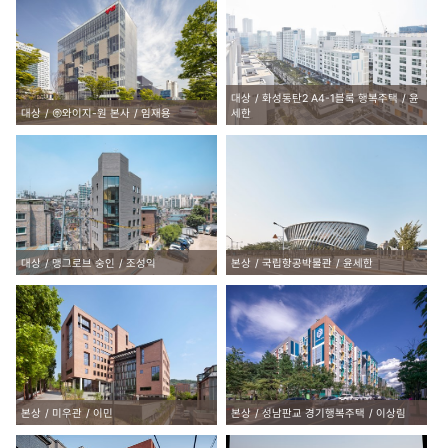
대상
화성동탄2 A4-1블록 행복주택
윤
대상
㈜와이지-원 본사
임재용
세한
대상
맹그로브 숭인
조성익
본상
국립항공박물관
윤세한
본상
미우관
이민
본상
성남판교 경기행복주택
이상림