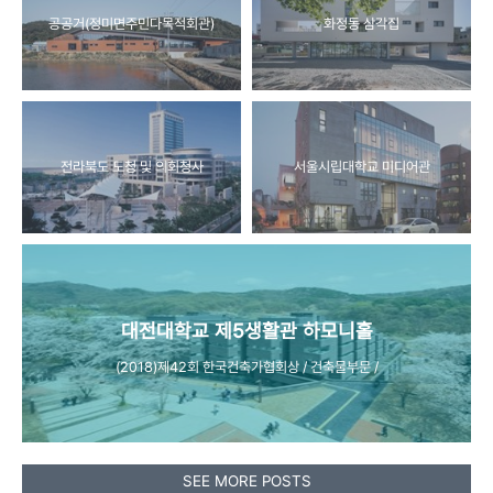
공공거(정미면주민다목적회관)
화정동 삼각집
전라북도 도청 및 의회청사
서울시립대학교 미디어관
대전대학교 제5생활관 하모니홀
(2018)제42회 한국건축가협회상 / 건축물부문 /
SEE MORE POSTS