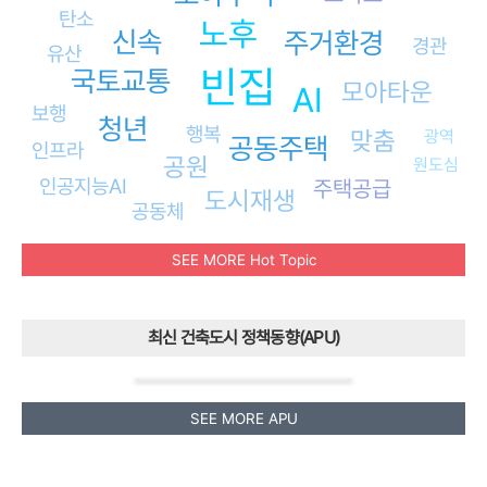
탄소
노후
신속
주거환경
경관
유산
빈집
국토교통
모아타운
AI
보행
청년
행복
맞춤
광역
공동주택
인프라
공원
원도심
인공지능AI
주택공급
도시재생
공동체
SEE MORE Hot Topic
최신 건축도시 정책동향(APU)
SEE MORE APU