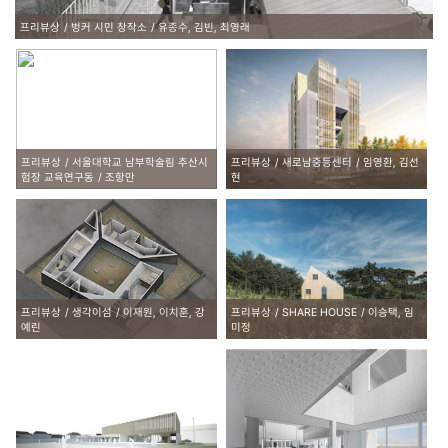
프리뷰상
벙커 시민 창작소
유종수, 김빈, 최영래
프리뷰상
서울대학교 남부학술림 추산시
프리뷰상
새로남중등센터
임영환, 김선
험장 교육연구동
조항만
현
프리뷰상
생각이섬
이재원, 이치훈, 강
프리뷰상
SHARE HOUSE
이승택, 임
예린
미정