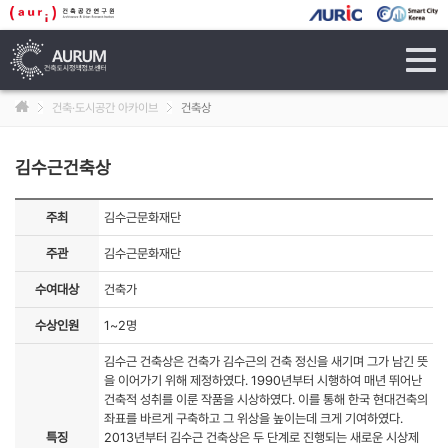
tog
navi
건축·도시공간 아카이브
건축상
김수근건축상
주최
김수근문화재단
주관
김수근문화재단
수여대상
건축가
수상인원
1~2명
김수근 건축상은 건축가 김수근의 건축 정신을 새기며 그가 남긴 뜻
을 이어가기 위해 제정하였다. 1990년부터 시행하여 매년 뛰어난
건축적 성취를 이룬 작품을 시상하였다. 이를 통해 한국 현대건축의
좌표를 바르게 구축하고 그 위상을 높이는데 크게 기여하였다.
특징
2013년부터 김수근 건축상은 두 단계로 진행되는 새로운 시상제