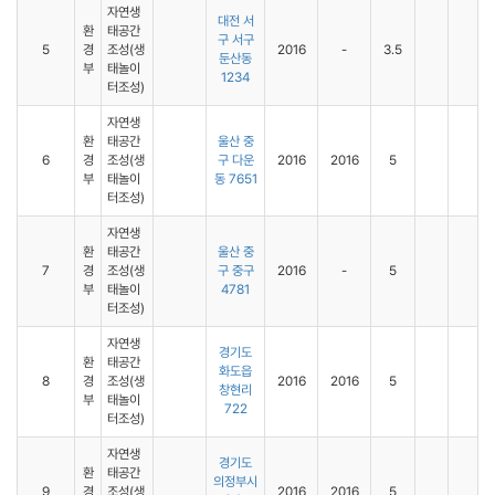
자연생
대전 서
환
태공간
구 서구
5
경
조성(생
2016
-
3.5
둔산동
부
태놀이
1234
터조성)
자연생
환
태공간
울산 중
6
경
조성(생
구 다운
2016
2016
5
부
태놀이
동 7651
터조성)
자연생
환
태공간
울산 중
7
경
조성(생
구 중구
2016
-
5
부
태놀이
4781
터조성)
자연생
경기도
환
태공간
화도읍
8
경
조성(생
2016
2016
5
창현리
부
태놀이
722
터조성)
자연생
경기도
환
태공간
의정부시
9
경
조성(생
2016
2016
5