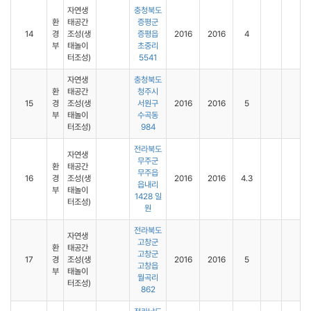
자연생
충청북도
환
태공간
증평군
14
경
조성(생
증평읍
2016
2016
4
부
태놀이
초중리
터조성)
5541
자연생
충청북도
환
태공간
청주시
15
경
조성(생
서원구
2016
2016
5
부
태놀이
수곡동
터조성)
984
전라북도
자연생
무주군
환
태공간
무주읍
16
경
조성(생
2016
2016
4.3
읍내리
부
태놀이
1428 일
터조성)
원
전라북도
자연생
고창군
환
태공간
고창군
17
경
조성(생
2016
2016
5
고창읍
부
태놀이
월곡리
터조성)
862