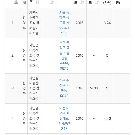
명
처
도
도
(억원)
원)
자연생
서울 동
환
태공간
작구 상
1
경
조성(생
도동 산
2016
-
3.74
부
태놀이
65149,
터조성)
225
부산 금
자연생
정구 금
환
태공간
정구 남
2
경
조성(생
2016
-
5
산동
부
태놀이
9884,
터조성)
9875
자연생
대구 수
환
태공간
성구 신
3
경
조성(생
2016
2016
5
매동
부
태놀이
5942
터조성)
자연생
대전 대
환
태공간
덕구 한
4
경
조성(생
밭대로
2016
-
4.43
부
태놀이
114번길
터조성)
348