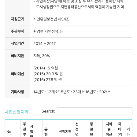
- 사업예산(지방비) 확보 및 조성 후 유지·관리가 용이한 지역
- 도시생활권으로 지연생태공간으로서의 역할이 가능한 지역
지원근거
자연환경보전법 제54조
주관부처
환경부(자연정책과)
사업기간
2014 ~ 2017
국비지원
지특, 30%
(2014) 15 억원
국비예산
(2015) 30.9 억 원
(2016) 27.8 억 원
기타사항
14년도 : 12개소'15년도 : 23개소'16년도 : 20개소
Search:
사업선정지역
주
선
종
지역
국
사
관
유
정
료
별
비
기
No
업
선정지역
부
형
년
년
예산
(억
타