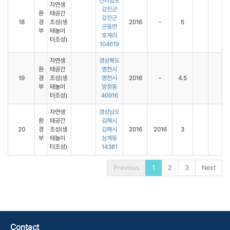
전라남도
자연생
강진군
환
태공간
강진군
18
경
조성(생
2016
-
5
군동면
부
태놀이
호계리
터조성)
104619
자연생
경상북도
환
태공간
영천시
19
경
조성(생
영천시
2016
-
4.5
부
태놀이
망정동
터조성)
40916
자연생
경상남도
환
태공간
김해시
20
경
조성(생
김해시
2016
2016
3
부
태놀이
삼계동
터조성)
14381
Previous
1
2
3
Next
Contact