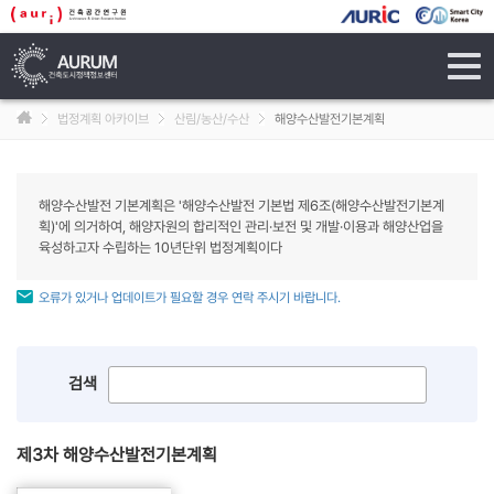
tog
navi
법정계획 아카이브
산림/농산/수산
해양수산발전기본계획
해양수산발전 기본계획은 '해양수산발전 기본법 제6조(해양수산발전기본계
획)'에 의거하여, 해양자원의 합리적인 관리·보전 및 개발·이용과 해양산업을
육성하고자 수립하는 10년단위 법정계획이다
오류가 있거나 업데이트가 필요할 경우 연락 주시기 바랍니다.
검색
제3차 해양수산발전기본계획