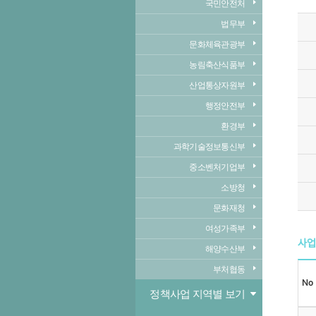
국민안전처
법무부
문화체육관광부
농림축산식품부
산업통상자원부
행정안전부
환경부
과학기술정보통신부
중소벤처기업부
소방청
문화재청
여성가족부
사업
해양수산부
부처협동
No
정책사업 지역별 보기