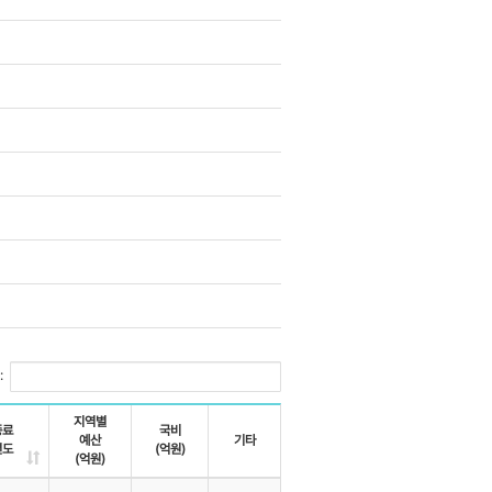
:
지역별
종료
국비
예산
기타
년도
(억원)
(억원)