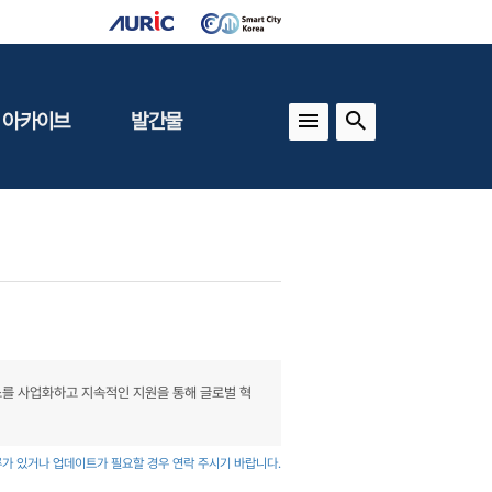
 아카이브
발간물
상
건축도시정책
동향
도
(APU)
보
건축도시연구
동향
기타 간행물
인포그래픽스
를 사업화하고 지속적인 지원을 통해 글로벌 혁
가 있거나 업데이트가 필요할 경우 연락 주시기 바랍니다.