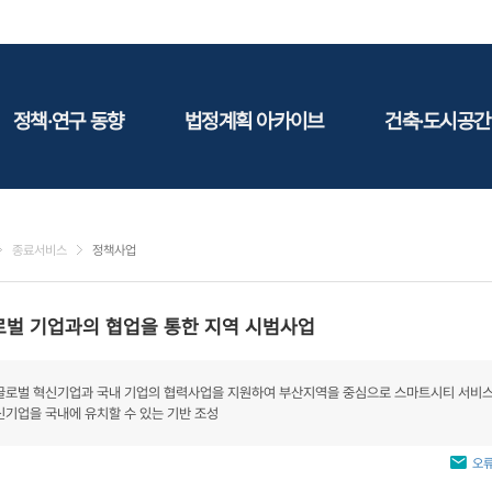
정책·연구 동향
법정계획 아카이브
건축·도시공간
정책동향
국토
건축
연구동향
도시
건축지
종료서비스
정책사업
건축/주택
테마정
건설
로벌 기업과의 협업을 통한 지역 시범사업
환경
에너지
글로벌 혁신기업과 국내 기업의 협력사업을 지원하여 부산지역을 중심으로 스마트시티 서비스
관광
신기업을 국내에 유치할 수 있는 기반 조성
산림/농림/수산
문화
오류
사회복지