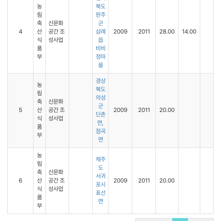
농
북도
림
완주
축
신문화
군
4
산
공간 조
삼례
2009
2011
28.00
14.00
식
성사업
읍
품
비비
부
정마
을
경상
농
북도
림
의성
축
신문화
군
5
산
공간 조
2009
2011
20.00
단촌
식
성사업
면,
품
점곡
부
면
농
제주
림
도
축
신문화
서귀
6
산
공간 조
2009
2011
20.00
포시
식
성사업
표선
품
면
부