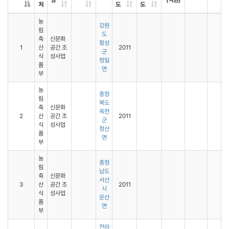
명
(억원)
처
도
도
농
강원
림
도
축
신문화
횡성
1
산
공간 조
2011
군
식
성사업
청일
품
면
부
농
충청
림
북도
축
신문화
옥천
2
산
공간 조
2011
군
식
성사업
청산
품
면
부
농
충청
림
남도
축
신문화
서산
3
산
공간 조
2011
시
식
성사업
운산
품
면
부
전라