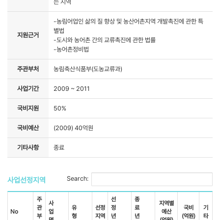
는 지역
-농림어업인 삶의 질 향상 및 농산어촌지역 개발촉진에 관한 특
별법
지원근거
-도시와 농어촌 간의 교류촉진에 관한 법률
-농어촌정비법
주관부처
농림축산식품부(도농교류과)
사업기간
2009 ~ 2011
국비지원
50%
국비예산
(2009) 40억원
기타사항
종료
Search:
사업선정지역
주
선
종
사
지역별
관
유
선정
정
료
국비
기
No
업
예산
부
형
지역
년
년
(억원)
타