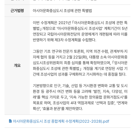
근거법령
아시아문화중심도시 조성에 관한 특별법
이번 수정계획은 2021년 ｢아시아문화중심도시 조성에 관한 특
별법｣개정으로 ‘아시아문화중심도시 조성사업’ 계획기간이 5년
연장되고 국립아시아문화전당의 운영체계가 개편됨에 따라 이를
반영하기 위해 제3차 수정계획을 수립했다.
그동안 기초 연구와 전문가 토론회, 지역 의견 수렴, 관계부처‧지
자체 협의 등을 거치고 2월 22일(화), 대통령 소속 아시아문화중
심도시조성위원회의 최종 심의를 통해 확정하였으며, ｢앙시아문
개요
화중심도시 조성에 관한 특별법｣ 개정을 계기로 연장된 사업 기
간에 조성사업의 성과를 구체화하고 가시화하는 데 중점을 뒀다.
기본방향으로 인구, 기술, 산업 등 거시환경 변화와 교통 및 도시
환경 등 광주시 여건 변화 등을 고려해 ‘발전, 지속, 다양성, 미
래’를 핵심 가치로 두고, ‘지속 가능한 창의융합 문화거점도시’를
목표로 하며, 조성사업의 4대 역점과제로 ‘선택과 집중’, ‘연계와
확산’, ‘효율과 분권’를 제안하였다.
아시아문화중심도시 조성 종합계획 수정계획(2022-2028).pdf