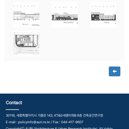
Contact
30116, 세종특별자치시 가름로 143, KT&G세종타워B 8층 건축공간연구원
E-mail : policyinfo@auri.re.kr / Fax : 044-417-9607
Copyrightⓒ AURI (Architecture & Urban Research Institute). All rights