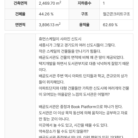
2
건축면적
2,469.70 m
지하층수
1
건폐율
44.26 %
구조
철근콘크리트구조
2
연면적
3,896.13 m
용적율
62.69 %
휴먼스케일이 사라진 신도시
세종시가 그렇고 경기도의 여러 신도시들이 그렇다.
작은 스케일의 건물들을 만나기가 힘들다.
배곧도서관도 건물의 면적에 비해 꽤 큰 땅이 제공되었다.
택지개발을 하면서 도서관부지로 대충 넉넉하게 잘랐기 때문
이다.
배곧도서관 주변 역시 아파트 단지들과 학교, 큰규모의 상가
들이 위치해있다.
아파트단지와 대형 건물들만 가득한 신도시에 여러개의 건물
이 모여있는 마을같은 느낌의 도서관은 어떨까?
배곧도서관은 중정과 Book Platform으로 하나가 된다.
도서관은 더 이상 목적 동선에 의해 움직이는 공부하고 자료
만 찾는 곳이 아니다.
이곳에서 놀 수도 있고, 시간을 때울 수도 있다.
약속장소가 될 수도 있지 않을까?
배곧도서관 중정에서 만나자. 이런 행위가 있길 기대한다.