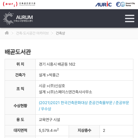
tog
navi
건축·도시공간 아카이브
건축상
배곧도서관
위 치
경기 시흥시 배곧동 162
건축가
설계 >박홍근
시공 >(주)신삼호
조 직
설계 >(주)스페이스덴건축사사무소
(2021)2021 한국건축문화대상 준공건축물부문 / 준공부문
수상현황
/ 우수상
용 도
교육연구 시설
2
대지면적
5,579.4 m
지상층수
2