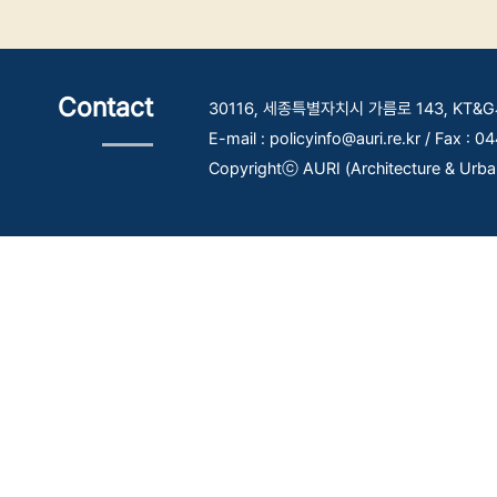
Contact
30116, 세종특별자치시 가름로 143, KT
E-mail : policyinfo@auri.re.kr / Fax : 
Copyrightⓒ AURI (Architecture & Urban R