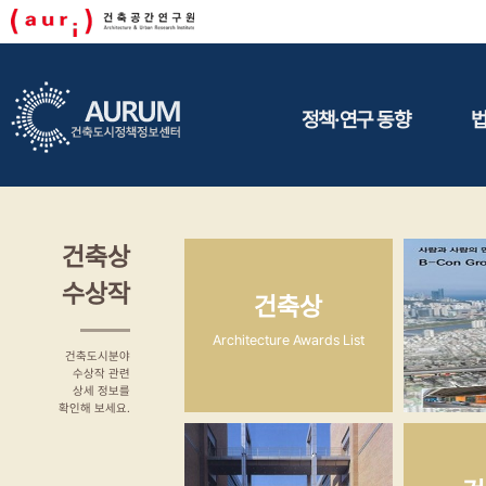
정책·연구 동향
정책동향
연구동향
건축상
수상작
건축상
Architecture Awards List
건축도시분야
수상작 관련
상세 정보를
확인해 보세요.