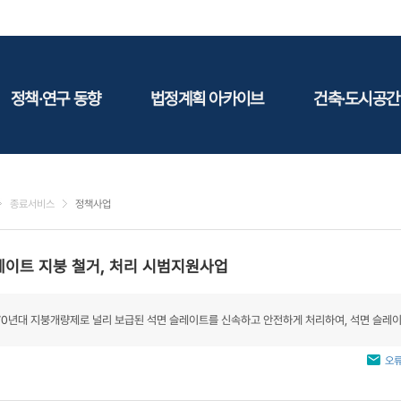
정책·연구 동향
법정계획 아카이브
건축·도시공간
정책동향
국토
건축
연구동향
도시
건축지
종료서비스
정책사업
건축/주택
테마정
건설
레이트 지붕 철거, 처리 시범지원사업
환경
에너지
70년대 지붕개량제로 널리 보급된 석면 슬레이트를 신속하고 안전하게 처리하여, 석면 슬레
관광
산림/농림/수산
오류
문화
사회복지