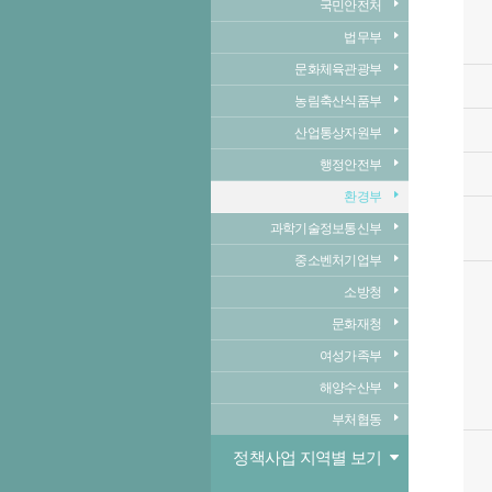
국민안전처
법무부
문화체육관광부
농림축산식품부
산업통상자원부
행정안전부
환경부
과학기술정보통신부
중소벤처기업부
소방청
문화재청
여성가족부
해양수산부
부처협동
정책사업 지역별 보기