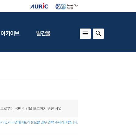
 아카이브
발간물
상
건축도시정책
동향
도
(APU)
보
건축도시연구
동향
기타 간행물
인포그래픽스
이트로부터 국민 건강을 보호하기 위한 사업
가 있거나 업데이트가 필요할 경우 연락 주시기 바랍니다.