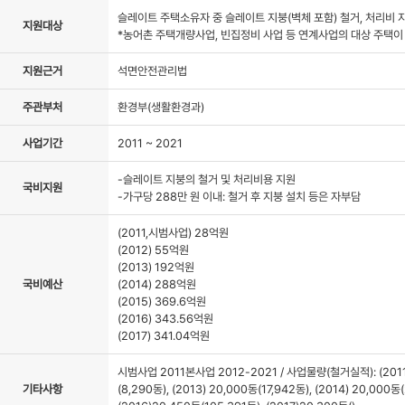
슬레이트 주택소유자 중 슬레이트 지붕(벽체 포함) 철거, 처리비 
자료실
지원대상
*농어촌 주택개량사업, 빈집정비 사업 등 연계사업의 대상 주택
지원근거
석면안전관리법
주관부처
환경부(생활환경과)
사업기간
2011 ~ 2021
-슬레이트 지붕의 철거 및 처리비용 지원
국비지원
-가구당 288만 원 이내: 철거 후 지붕 설치 등은 자부담
(2011,시범사업) 28억원
(2012) 55억원
(2013) 192억원
국비예산
(2014) 288억원
(2015) 369.6억원
(2016) 343.56억원
(2017) 341.04억원
시범사업 2011본사업 2012-2021 / 사업물량(철거실적): (2011) 2
기타사항
(8,290동), (2013) 20,000동(17,942동), (2014) 20,000동