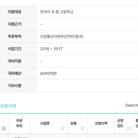
자료실
지원대상
전국의 초·중·고등학교
지원근거
-
주관부처
산업통상자원부(전력진흥과)
사업기간
2016 ~ 2017
국비지원
-
국비예산
4000억원
기타사항
Search
선정지역
주관
선정
사업명
유형
선정지역
부처
년도