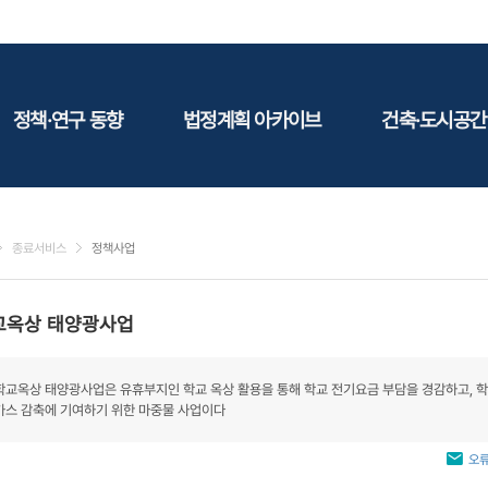
정책·연구 동향
법정계획 아카이브
건축·도시공간
정책동향
국토
건축
연구동향
도시
건축지
종료서비스
정책사업
건축/주택
테마정
건설
교옥상 태양광사업
환경
에너지
학교옥상 태양광사업은 유휴부지인 학교 옥상 활용을 통해 학교 전기요금 부담을 경감하고, 
관광
가스 감축에 기여하기 위한 마중물 사업이다
산림/농림/수산
문화
오류
사회복지