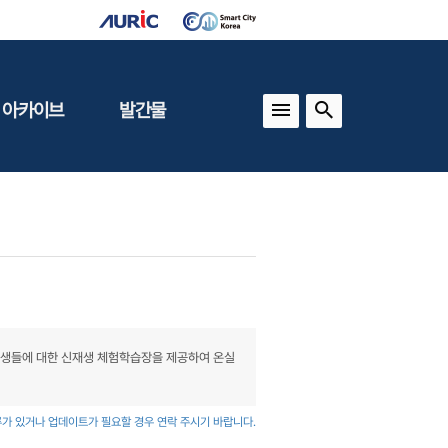
 아카이브
발간물
상
건축도시정책
동향
도
(APU)
보
건축도시연구
동향
기타 간행물
인포그래픽스
학생들에 대한 신재생 체험학습장을 제공하여 온실
가 있거나 업데이트가 필요할 경우 연락 주시기 바랍니다.