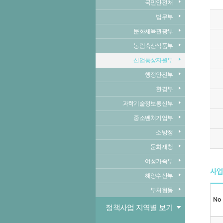
국민안전처
법무부
문화체육관광부
농림축산식품부
산업통상자원부
행정안전부
환경부
과학기술정보통신부
중소벤처기업부
소방청
문화재청
여성가족부
사업
해양수산부
부처협동
No
정책사업 지역별 보기