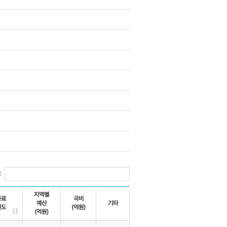
:
지역별
종료
국비
예산
기타
년도
(억원)
(억원)