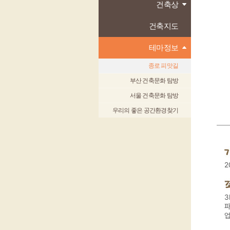
건축상
건축지도
테마정보
종로 피맛길
부산 건축문화 탐방
서울 건축문화 탐방
우리의 좋은 공간환경찾기
2
3
업