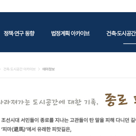
정책·연구 동향
법정계획 아카이브
건축·도시공간
정책동향
국토
건축
연구동향
도시
건축지
건축·도시공간 아카이브
테마정보
건축/주택
테마정
건설
환경
에너지
관광
산림/농림/수산
조선시대 서민들이 종로를 지나는 고관들이 탄 말을 피해 다니던 
문화
‘피마(避馬)’에서 유래한 피맛길은,
사회복지