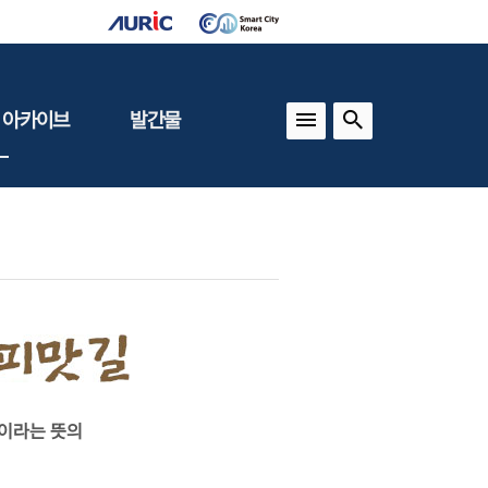
 아카이브
발간물
상
건축도시정책
동향
도
(APU)
보
건축도시연구
동향
기타 간행물
인포그래픽스
길이라는 뜻의