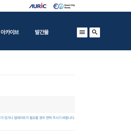
 아카이브
발간물
상
건축도시정책
동향
도
(APU)
보
건축도시연구
동향
기타 간행물
인포그래픽스
가 있거나 업데이트가 필요할 경우 연락 주시기 바랍니다.