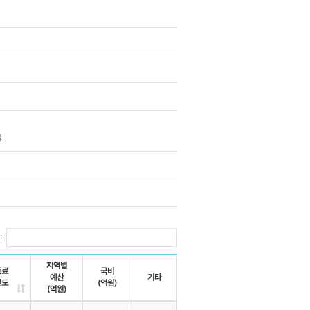
정
:
지역별
종료
국비
예산
기타
년도
(억원)
(억원)