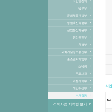
국민안전처
법무부
문화체육관광부
농림축산식품부
산업통상자원부
행정안전부
환경부
과학기술정보통신부
중소벤처기업부
소방청
문화재청
여성가족부
사업
해양수산부
부처협동
No
정책사업 지역별 보기