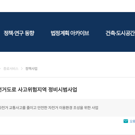
정책·연구 동향
법정계획 아카이브
건축·도시공간
정책동향
국토
건축
연구동향
도시
건축지
종료서비스
정책사업
건축/주택
테마정
건설
전거도로 사고위험지역 정비시범사업
환경
에너지
자전거 교통사고를 줄이고 안전한 자전거 이용환경 조성을 위한 사업
관광
산림/농림/수산
오류
문화
사회복지