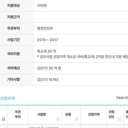
지원대상
지자체
자료실
지원근거
주관부처
행정안전부
사업기간
2015 ~ 2017
특교세 30 억
국비지원
* 공모사업 선정지역 개소당 국비(특교세) 2억원 한도내 지원 예
국비예산
(2017) 30 억 원
기타사항
(2017) 15개소
Search
선정지역
주관
선정
사업명
유형
선정지역
부처
년도