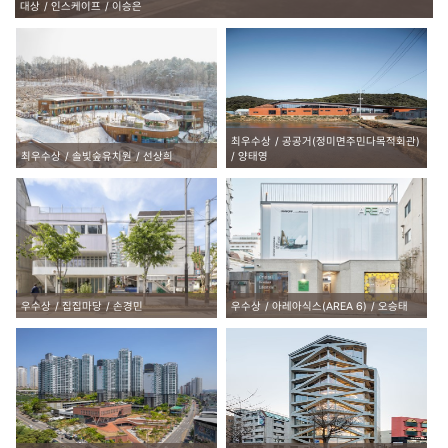
대상
인스케이프
이승은
최우수상
공공거(정미면주민다목적회관)
최우수상
솔빛숲유치원
선상희
양태영
우수상
집집마당
손경민
우수상
아레아식스(AREA 6)
오승태