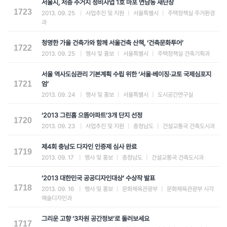
서울시, 저층 주거지 정비사업 1호 마포 연남동 새단장
1723
2013. 09. 25
|
사업추진 및 지원
|
서울특별시
|
주택정책실 주거환경
과
청명한 가을 건축가와 함께 서울건축 산책, ‘건축문화투어’
1722
2013. 09. 25
|
행사 및 홍보
|
서울특별시
|
주택정책실 건축기획과
서울 역사도심관리 기본계획 수립 위한 ‘서울·베이징·교토 국제심포지
1721
엄’
2013. 09. 24
|
행사 및 홍보
|
서울특별시
|
도시공간연구실
‘2013 그린홈 으뜸아파트’3개 단지 선정
1720
2013. 09. 23
|
사업추진 및 지원
|
충청남도
|
건설교통국 건축도시과
제4회 충남도 다자인 인증제 심사 완료
1719
2013. 09. 17
|
행사 및 홍보
|
충청남도
|
건설교통국 건축도시과
‘2013 대한민국 공공디자인대상’ 수상작 발표
1718
2013. 09. 16
|
행사 및 홍보
|
문화체육관광부
|
문화체육관광부 시각
예술디자인과
그리운 고향 ‘3차원 공간정보’로 둘러보세요
1717