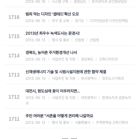
2013. 09. 16
|
시스템 구축
|
충청남도
|
토지관리과 공간정보담당
범죄 막는 디자인 ‘셉테드’확산 도모
1716
2013. 09. 15
|
연구 및 교육
|
경기도
|
디자인담당관 디자인정책팀
2013년 최우수 녹색도시는 문경시!
1715
2013. 09. 13
|
행사 및 홍보
|
산림청
|
산림청
경북도, 농어촌 주거환경개선 나서
1714
2013. 09. 13
|
사업추진 및 지원
|
경상북도
|
건축디자인과
신재생에너지 기술 및 시범시설지원에 관한 협약 체결
1713
2013. 09. 13
|
사업추진 및 지원
|
부산광역시
|
창조도시기획과
대전시, 원도심에 꽃이 어우러지면...
1712
2013. 09. 12
|
사업추진 및 지원
|
대전광역시
|
환경녹지국 공원녹지
과
주민 여러분 "서촌을 어떻게 관리해 나갈까요
1711
2013. 09. 12
|
행사 및 홍보
|
서울특별시
|
주책정책실 건축기획과