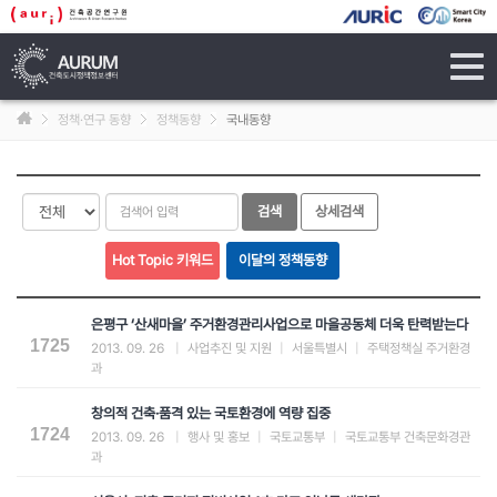
tog
navi
정책·연구 동향
정책동향
국내동향
은평구 ‘산새마을’ 주거환경관리사업으로 마을공동체 더욱 탄력받는다
1725
2013. 09. 26
|
사업추진 및 지원
|
서울특별시
|
주택정책실 주거환경
과
창의적 건축·품격 있는 국토환경에 역량 집중
1724
2013. 09. 26
|
행사 및 홍보
|
국토교통부
|
국토교통부 건축문화경관
과