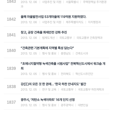
1843
2013. 12. 06
|
사업추진 및 지원
|
서울특별시
|
주택정책실 주거환경
과
올해 마을발전사업 53개마을에 119억원 지원하였다.
1842
2013. 12. 06
|
사업추진 및 지원
|
제주특별자치도
|
자치행정과
창고, 공장 건축물 화재안전 강화 추진
1841
2013. 12. 06
|
법제도개선
|
국토교통부
|
국토교통부 건축정책과
“건축관련 기본계획에 지역별 특성 담는다”
1840
2013. 12. 05
|
행사 및 홍보
|
충청남도
|
건축도시과
“초에너지절약형 녹색건축물 시범사업” 전북혁신도시에서 워크숍 개
1839
최
2013. 12. 05
|
행사 및 홍보
|
전라북도
|
혁신도시추진단
강(江)의 모든 것 한 권에… ‘한국 하천 안내지도’ 발간
1838
2013. 12. 05
|
연구 및 교육
|
국토교통부
|
국토교통부 하천계획과
광주시, ‘저탄소 녹색아파트’ 16개 단지 선정
1837
2013. 12. 05
|
행사 및 홍보
|
광주광역시
|
대변인실