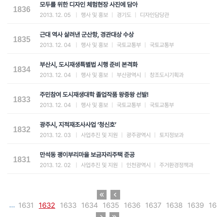
모두를 위한 디자인 체험현장 사진에 담아
1836
2013. 12. 05
|
행사 및 홍보
|
경기도
|
디자인담당관
근대 역사 살려낸 군산항, 경관대상 수상
1835
2013. 12. 04
|
행사 및 홍보
|
국토교통부
|
국토교통부
부산시, 도시재생특별법 시행 준비 본격화
1834
2013. 12. 04
|
행사 및 홍보
|
부산광역시
|
창조도시기획과
주민참여 도시재생대학 졸업작품 왕중왕 선발!
1833
2013. 12. 04
|
행사 및 홍보
|
국토교통부
|
국토교통부
광주시, 지적재조사사업 ‘청신호’
1832
2013. 12. 03
|
사업추진 및 지원
|
광주광역시
|
토지정보과
만석동 괭이부리마을 보금자리주택 준공
1831
2013. 12. 02
|
사업추진 및 지원
|
인천광역시
|
주거환경정책과
...
1631
1632
1633
1634
1635
1636
1637
1638
1639
16