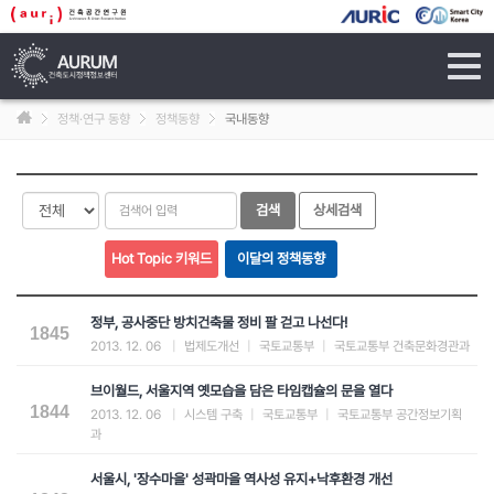
tog
navi
정책·연구 동향
정책동향
국내동향
정부, 공사중단 방치건축물 정비 팔 걷고 나선다!
1845
2013. 12. 06
|
법제도개선
|
국토교통부
|
국토교통부 건축문화경관과
브이월드, 서울지역 옛모습을 담은 타임캡슐의 문을 열다
1844
2013. 12. 06
|
시스템 구축
|
국토교통부
|
국토교통부 공간정보기획
과
서울시, '장수마을' 성곽마을 역사성 유지+낙후환경 개선