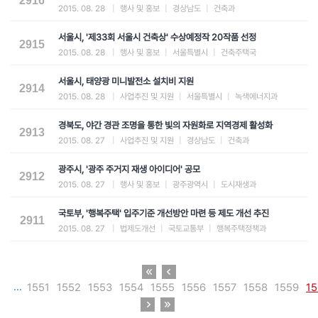
2916
2015. 08. 28
|
행사 및 홍보
|
경상남도
|
건축과
서울시, '제33회 서울시 건축상' 수상예정작 20작품 선정
2915
2015. 08. 28
|
행사 및 홍보
|
서울특별시
|
건축주택국
서울시, 태양광 미니발전소 설치비 지원
2914
2015. 08. 28
|
사업추진 및 지원
|
서울특별시
|
녹색에너지과
경북도, 야간 경관 조명을 통한 빛의 자원화로 지역경제 활성화
2913
2015. 08. 27
|
사업추진 및 지원
|
경상남도
|
건축과
광주시, '광주 주거지 재생 아이디어' 공모
2912
2015. 08. 27
|
행사 및 홍보
|
광주광역시
|
도시재생과
국토부, '행복주택' 입주기준 개선방안 마련 등 제도 개선 추진
2911
2015. 08. 27
|
법제도개선
|
국토교통부
|
행복주택정책과
...
1551
1552
1553
1554
1555
1556
1557
1558
1559
15