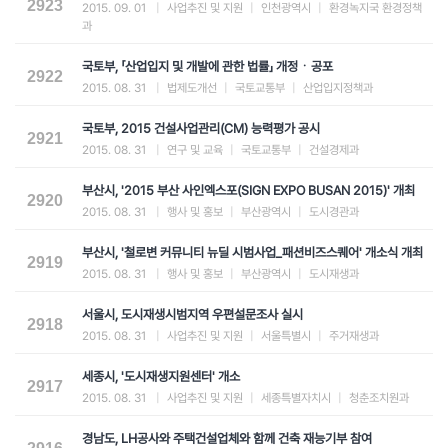
2923
2015. 09. 01
|
사업추진 및 지원
|
인천광역시
|
환경녹지국 환경정책
과
국토부, 「산업입지 및 개발에 관한 법률」 개정ㆍ공포
2922
2015. 08. 31
|
법제도개선
|
국토교통부
|
산업입지정책과
국토부, 2015 건설사업관리(CM) 능력평가 공시
2921
2015. 08. 31
|
연구 및 교육
|
국토교통부
|
건설경제과
부산시, '2015 부산 사인엑스포(SIGN EXPO BUSAN 2015)' 개최
2920
2015. 08. 31
|
행사 및 홍보
|
부산광역시
|
도시경관과
부산시, '철로변 커뮤니티 뉴딜 시범사업_패션비즈스퀘어' 개소식 개최
2919
2015. 08. 31
|
행사 및 홍보
|
부산광역시
|
도시재생과
서울시, 도시재생시범지역 우편설문조사 실시
2918
2015. 08. 31
|
사업추진 및 지원
|
서울특별시
|
주거재생과
세종시, '도시재생지원센터' 개소
2917
2015. 08. 31
|
사업추진 및 지원
|
세종특별자치시
|
청춘조치원과
경남도, LH공사와 주택건설업체와 함께 건축 재능기부 참여