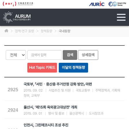
tog
navi
정책·연구 동향
정책동향
국내동향
국토부, 「서민ㆍ중산층 주거안정 강화 방안」 마련
2925
2015. 09. 02
|
사업추진 및 지원
|
국토교통부
|
주택정책과, 기획재
정부, 교육부
울산시, '제15회 옥외광고대상전' 개최
2924
2015. 09. 01
|
행사 및 홍보
|
울산광역시
|
도시창조과
인천시, 그린에코시티 조성 추진