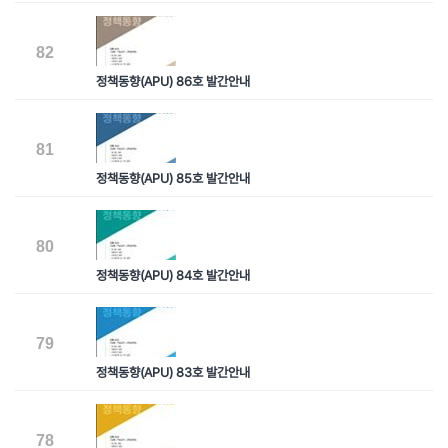
82
정책동향(APU) 86호 발간안내
81
정책동향(APU) 85호 발간안내
80
정책동향(APU) 84호 발간안내
79
정책동향(APU) 83호 발간안내
78