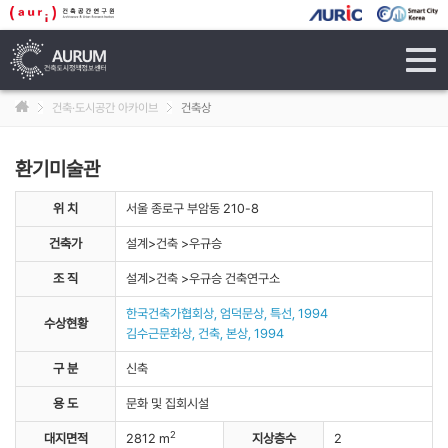
tog
navi
건축·도시공간 아카이브
건축상
환기미술관
위 치
서울 종로구 부암동 210-8
건축가
설계>건축 >우규승
조 직
설계>건축 >우규승 건축연구소
한국건축가협회상, 엄덕문상, 특선, 1994
수상현황
김수근문화상, 건축, 본상, 1994
구 분
신축
용 도
문화 및 집회시설
2
대지면적
2812 m
지상층수
2