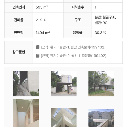
2
건축면적
593 m
지하층수
1
본관: 철골구조,
건폐율
21.9 %
구조
별관: RC
2
연면적
1494 m
용적율
30.3 %
[근작] 환기미술관-1, 월간 건축문화(199402)
참고문헌
[근작] 환기미술관-2, 월간 건축문화(199402)