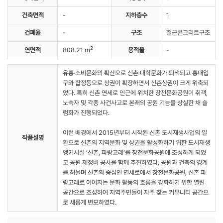
건축면적
-
지하층수
1
건폐율
-
구조
철근콘크리트구조
2
연면적
808.21 m
용적율
-
유흥·소비문화의 확산으로 신촌 대학문화가 퇴색되고 홍대입
구와 합정동으로 상권이 확장하면서 신촌상권이 크게 위축되
었다. 특히 신촌 연세로 인근에 위치한 창천문화공원이 취객,
노숙자 및 각종 사건사고로 본래의 공원 기능을 상실한 채 슬
럼화가 진행되었다.
이런 배경에서 2015년부터 시작된 신촌 도시재생사업의 일
작품설명
환으로 신촌의 지역문화 및 상권을 활성화하기 위한 도시재생
앵커시설 ‘신촌, 파랑고래’를 창천문화공원에 조성하게 되었
고 공원 재정비 공사를 함께 추진하였다. 공원과 건축의 경계
를 허물며 신촌의 중심인 연세로에서 창천문화공원, 신촌 파
랑고래로 이어지는 문화 활동의 흐름을 강화하기 위한 열린
공간으로 조성하여 지역주민들이 자주 찾는 커뮤니티 공간으
로 새롭게 변모하였다.