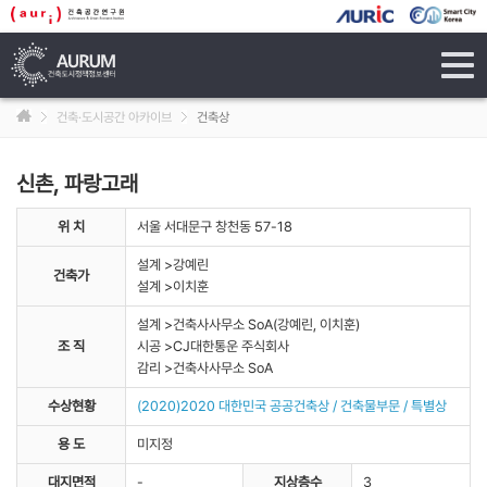
tog
navi
건축·도시공간 아카이브
건축상
신촌, 파랑고래
위 치
서울 서대문구 창천동 57-18
설계 >강예린
건축가
설계 >이치훈
설계 >건축사사무소 SoA(강예린, 이치훈)
조 직
시공 >CJ대한통운 주식회사
감리 >건축사사무소 SoA
수상현황
(2020)2020 대한민국 공공건축상 / 건축물부문 / 특별상
용 도
미지정
대지면적
-
지상층수
3