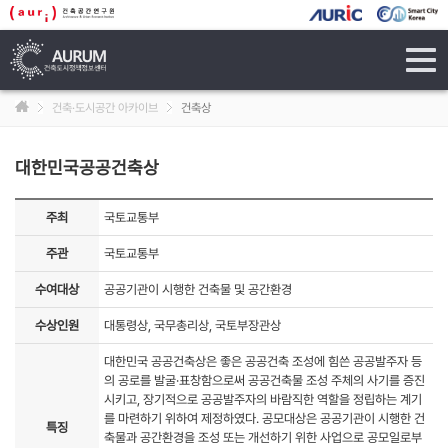
tog
navi
건축·도시공간 아카이브
건축상
대한민국공공건축상
주최
국토교통부
주관
국토교통부
수여대상
공공기관이 시행한 건축물 및 공간환경
수상인원
대통령상, 국무총리상, 국토부장관상
대한민국 공공건축상은 좋은 공공건축 조성에 힘쓴 공공발주자 등
의 공로를 발굴·표창함으로써 공공건축물 조성 주체의 사기를 증진
시키고, 장기적으로 공공발주자의 바람직한 역할을 정립하는 계기
를 마련하기 위하여 제정하였다. 공모대상은 공공기관이 시행한 건
특징
축물과 공간환경을 조성 또는 개선하기 위한 사업으로 공모일로부