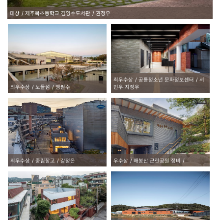
대상
제주북초등학교 김영수도서관
권정우
최우수상
공릉청소년 문화정보센터
서
최우수상
노들섬
맹필수
민우·지정우
최우수상
중림창고
강정은
우수상
배봉산 근린공원 정비