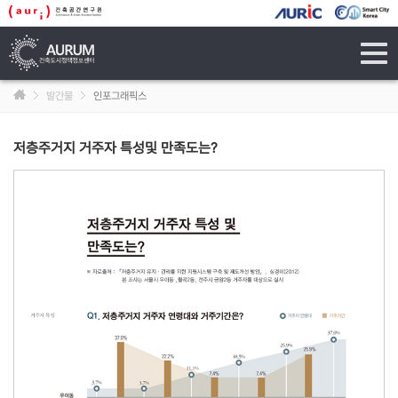
tog
navi
발간물
인포그래픽스
저층주거지 거주자 특성및 만족도는?