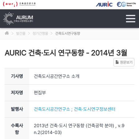
tog
navi
발간물
정기간행물
건축도시연구동향
AURIC 건축·도시 연구동향
-
2014년 3월
원문보기
기사명
건축도시공간연구소 소개
저자명
편집부
발행사
건축도시공간연구소 ; 건축·도시연구정보센터
수록사
2013년 건축·도시 연구동향 (건축공학 분야)
, v.9
항
n.2
(2014-03)