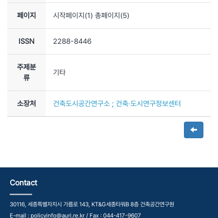
페이지
시작페이지(
1
) 총페이지(
5
)
ISSN
2288-8446
주제분
기타
류
소장처
건축도시공간연구소 ; 건축·도시연구정보센터
Contact
30116, 세종특별자치시 가름로 143, KT&G세종타워B 8층 건축공간연구원
E-mail : policyinfo@auri.re.kr / Fax : 044-417-9607