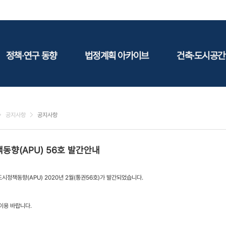
정책·연구 동향
법정계획 아카이브
건축·도시공간
정책동향
국토
건축
연구동향
도시
건축지
공지사항
공지사항
건축/주택
테마정
건설
동향(APU) 56호 발간안내
환경
에너지
시정책동향(APU) 2020년 2월(통권56호)가 발간되었습니다.
관광
산림/농림/수산
이용 바랍니다.
문화
사회복지