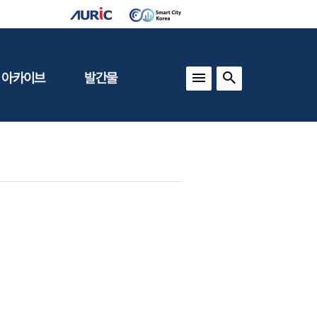
 아카이브
발간물
상
건축도시정책
동향
도
(APU)
보
건축도시연구
동향
기타 간행물
인포그래픽스