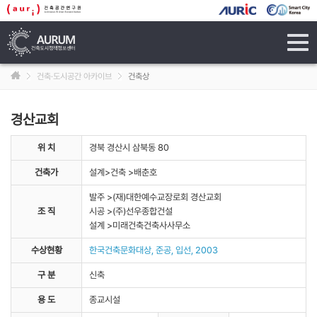
tog
navi
건축·도시공간 아카이브
건축상
경산교회
위 치
경북 경산시 삼북동 80
건축가
설계>건축 >배춘호
발주 >(재)대한예수교장로회 경산교회
조 직
시공 >(주)선우종합건설
설계 >미래건축건축사사무소
수상현황
한국건축문화대상, 준공, 입선, 2003
구 분
신축
용 도
종교시설