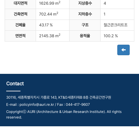
2
대지면적
1626.99 m
지상층수
4
2
건축면적
702.44 m
지하층수
1
건폐율
43.17 %
구조
철근콘크리트조
2
연면적
2145.38 m
용적율
100.2 %
Contact
30116, 세종특별자치시 가름로 143, KT&G세종타워B 8층 건축공간연구원
E-mail : policyinfo@auri.re.kr / Fax : 044-417-9607
Copyrightⓒ AURI (Architecture & Urban Research Institute). All rights
reserved.