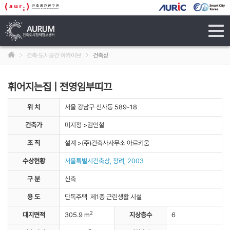
tog
navi
건축·도시공간 아카이브
건축상
휘어지는집
| 전영임부띠끄
위 치
서울 강남구 신사동 589-18
건축가
미지정 >김인철
조 직
설계 >(주)건축사사무소 아르키움
수상현황
서울특별시건축상, 장려, 2003
구 분
신축
용 도
단독주택 제1종 근린생활 시설
2
대지면적
305.9 m
지상층수
6