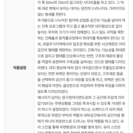
각 폭 50m와 10m의 일그러진 사다리꼴을 하고 있다. 그 덕
에 대로 변에서 보이는 대지는 완전히 드러나지도 가려지지도
않는 형세를 취한다.
주거용으로 나누어진 필지에 상업용 공간과 기능을 넣어야 하
는 건축 프로그램과 작고 좁고 불규칙한 대지형상으로 집이
놓이는 위치와 크기가 이미 정해졌다. 도시 밀도 과적을 제한
하는 건폐율과 용적률규정에서 최대치를 확보해야 한다는 것
과, 과밀주거지역에서의 일조권 확보를 위한 사선제한은 이미
공간의 형태를 제한하는 것이었다. 건축가는 기능성을 최대한
으로 살리고 형태를 단순화시키는 반면, 구조와 재료의 물성
을 적절히 표현하여 구축성을 살려내는 것으로 형태를 디자인
작품설명
하였다. 대지 형상에 따라 집이 자리잡으면서 주출입도로에서
보이는 전면 외벽은 휘어지는 모양이 되었고, 구조재로 철골
을 선택하여 공간이 좀 더 여유를 갖도록 하고, 외벽은 샌드위
치 패널과 아연도 골강판으로 마감하여 주변에 부담을 더하지
않도록 디자인되었다.
에너지가 넘치는 압구정의이면도로와 그 공간에 무겁게 자리
잡기보다는 주변상황을 그대로 투과시킬 수 있도록 거대한 유
리 박스가 설정되었다. 이유리 박스는 쇼케이스가 되어 애초
목적으로 하였던 부틱의 역할과 내부공간에서의 공간이용 행
태가 하나의 퍼포먼스로 드러나는 무대 역할을 하고 있다. 유
리 스킨을 통해 주변환경과 관계를 맺게 된다. 유리 스킨은