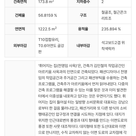
2
건축면적
173.8 m
지하층수
2
철골조, 철근콘크
건폐율
56.8159 %
구조
리트조
2
연면적
1222.5 m
용적율
235.894 %
T10접합유리,
석고보드2겹 위
외부마감
T0.6아연도 골강
내부마감
착색락카
판
‘휘어지는 집(전영임 사옥)’은, 건축가 김인철의 작업공간인
아르키움 사옥과의 인연으로 건축되었다. 패션디자이너 전영
임의 작업공간과 주거공간 그리고 패션부틱을 수용하는 건축
프로그램을, 건축주가 아르키움에서 먼저 읽어내었다. 다중의
건축 프로그램을 해결할 수 있는 터를 찾은 것과 이미 발견한
터에서 이중성을 내포하고 있다는 것은 우연이기도 했다. 휘
어지는 집이 들어설 터는 일방향 소비문화로 대표되는 강남으
로부터 한 걸음 물러나있고, 패션거리와 또 다른 방식의 소비
행태공간인 압구정과 연결을 시도하는 지점에 있다. 대지가
위치한 인근대로변의 풍경과 대지 형태를 만드는 이면도로의
풍경 또한 사뭇 대조적이다. 대지형태 또한 도산대로와 이면
으로 만나지만, 수직 교차하지 않는 이면 도로의 교차점에 각