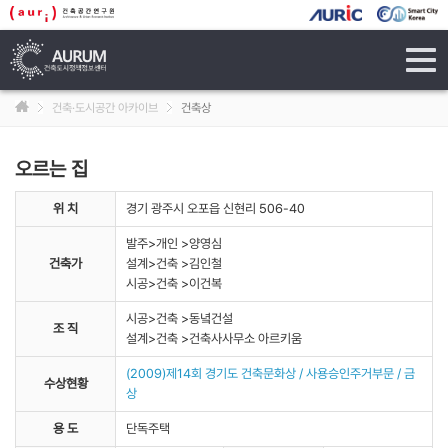
tog
navi
건축·도시공간 아카이브
건축상
오르는 집
위 치
경기 광주시 오포읍 신현리 506-40
발주>개인 >양영심
건축가
설계>건축 >김인철
시공>건축 >이건복
시공>건축 >동녘건설
조 직
설계>건축 >건축사사무소 아르키움
(2009)제14회 경기도 건축문화상 / 사용승인주거부문 / 금
수상현황
상
용 도
단독주택