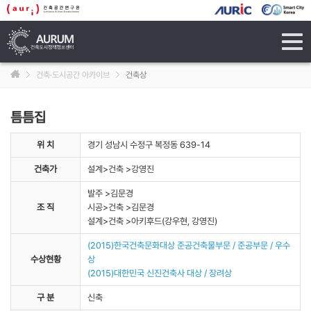
tog
navi
건축·도시공간 아카이브
건축상
틈틈집
위 치
경기 성남시 수정구 복정동 639-14
건축가
설계>건축 >강영진
발주 >김문경
조 직
시공>건축 >김문경
설계>건축 >아키후드(강우현, 강영진)
(2015)한국건축문화대상 준공건축물부문 / 준공부문 / 우수
수상현황
상
(2015)대한민국 신진건축사 대상 / 장려상
구 분
신축