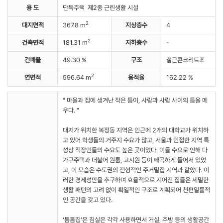
용 도
단독주택 제2종 근린생활 시설
2
대지면적
367.8 m
지상층수
4
2
건축면적
181.31 m
지하층수
-
건폐율
49.30 %
구조
철근콘크리트조
2
연면적
596.64 m
용적율
162.22 %
" 마을과 집에 생겨난 작은 틈이, 사람과 사람 사이의 틈을 메
우다. "
대지가 위치한 복정동 지역은 인근에 2개의 대학교가 위치하
고 있어 학생들의 거주지 수요가 많고, 서울과 인접한 지역 특
성상 직장인들의 수요도 높은 곳이었다. 이들 수요로 인해 다
가구주택과 더불어 원룸, 고시원 등이 빼곡하게 들어서 있었
고, 이 모습은 수도권의 전형적인 주거밀집 지역과 같았다. 이
러한 경제성만을 추구하며 효율적으로 지어진 집들은 세밀한
생활 패턴의 고려 없이 획일적인 구조로 계획되어 천편일률적
인 공간을 갖고 있다.
‘틈틈집’은 침실은 각각 사용하면서 거실, 주방 등의 생활공간