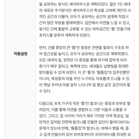
을 공유하는 방식인 셰어하우스로 계획되었다. 젊은 1인 세대
의 새로운 주거방식인 셰어하우스의 특성을 고려해 개인의 사
적인 공간과 더불어, 모두가 공유하는 공간의 설계에 작업시
간의 많은 부분을 할애하였다. 집안에서 자연을 느낄 수 있고,
동거인 간에 활발히 교류할 수 있는 외부공간인 ‘틈’ 만들기에
포커스를 맞추어 계획하게 되었다.
먼저, 건물 중앙의 큰 ‘틈’인 중정은 전면을 필로티 구조로 하
작품설명
여 접근성을 높이고, 모두가 공유하는 공간으로 계획하였다.
모든 세대의 앞, 뒷면은 이 중정을 통해 외기에 접하게 되어
환기가 매우 잘되고, 북쪽에 있는 세대들도 남향빛을 최대한
받아들일 수 있게 되었다. 이 큰 ’틈’은 ‘틈틈집’의 입주민뿐만
아니라, 복정동의 마을 주민 누구라도 자유롭게 드나들 수 있
어 옛날 우리네 마을 앞의 느티나무 밑 평상 같은 공간이라 할
수 있다.
다음으로, 6개 가구의 작은 ‘틈’인 발코니는 중정과 외부로 열
려있어, 이를 통해 자연을 경험하고, 다른 이들과 소통할 수
있다. 그리고, 집 사이의 거리가 매우 가까운 지역 특성상, 일
반적인 집처럼 전면에 발코니를 만들면 집안이 들여다보이는
문제가 있는데 반해, ‘틈틈집’의 발코니는 밖에서 봤을 때, 좁
고 깊게 만들어져 있어 외부로부터의 프라이버시를 최대한 보