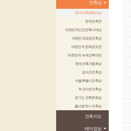
건축상
한국건축문화대상
한국건축전
대한민국신진건축사대상
대한민국공공건축상
대한민국 한옥공모전
대한민국 녹색건축대전
한국건축가협회상
김수근건축상
서울특별시건축상
부산다운건축상
경기도 건축문화상
울산광역시 건축상
건축지도
테마정보