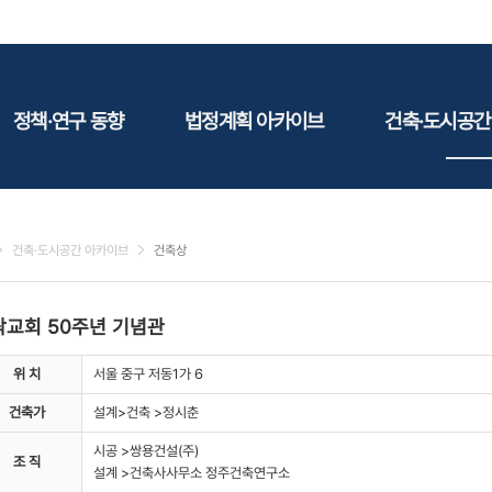
정책·연구 동향
법정계획 아카이브
건축·도시공간
정책동향
국토
건축
연구동향
도시
건축지
건축·도시공간 아카이브
건축상
건축/주택
테마정
건설
락교회 50주년 기념관
환경
에너지
위 치
서울 중구 저동1가 6
관광
건축가
설계>건축 >정시춘
산림/농림/수산
시공 >쌍용건설(주)
문화
조 직
설계 >건축사사무소 정주건축연구소
사회복지