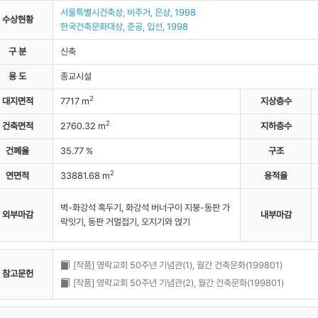
서울특별시건축상, 비주거, 은상, 1998
자료실
수상현황
한국건축문화대상, 준공, 입선, 1998
구 분
신축
용 도
종교시설
2
대지면적
7717 m
지상층수
2
건축면적
2760.32 m
지하층수
건폐율
35.77 %
구조
2
연면적
33881.68 m
용적율
벽-화강석 혹두기, 화강석 버너구이 지붕-동판 가
외부마감
내부마감
락잇기, 동판 거멀접기, 오지기와 얹기
[작품] 영락교회 50주년 기념관(1), 월간 건축문화(199801)
참고문헌
[작품] 영락교회 50주년 기념관(2), 월간 건축문화(199801)