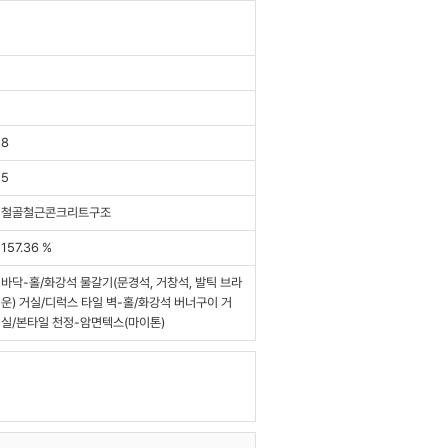
8
5
철골철근콘크리트구조
157.36 %
바닥-홀/화강석 물갈기(문경석, 거창석, 발틱 브라
운) 거실/디럭스 타일 벽-홀/화강석 버너구이 거
실/본타일 천정-암면텍스(마이톤)