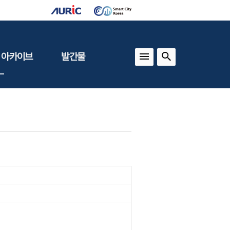
 아카이브
발간물
상
건축도시정책
동향
도
(APU)
보
건축도시연구
동향
기타 간행물
인포그래픽스