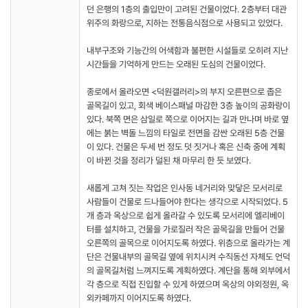
던 은행의 1층의 출입만이 고려된 건물이었다. 2층부터 대관
위주의 화랑으로, 지하는 전통음식점으로 사용되고 있었다.
내부구조와 기능간의 어색함과 불편한 시설들로 오히려 지난
시간들을 기억하게 만드는 오래된 도심의 건물이었다.
종로에서 올라오면 <덕원갤러리>의 부지 오른편으로 좁은
골목길이 있고, 회색 베이스패널 마감한 3층 높이의 공화랑이
있다. 북쪽 면은 삼일로 쪽으로 이어지는 길과 만나며 바로 옆
에는 붉는 벽돌 느낌의 타일로 전면을 감싼 오래된 5층 건물
이 있다. 건물은 두세 번 정도 덧 짓거나 혹은 신축 중에 계획
이 바뀐 것을 정리가 덜된 채 마무리 한 듯 보였다.
새롭게 고쳐 짓는 작업은 인사동 네거리와 맞닿은 모서리로
사람들이 건물로 드나들어야 한다는 생각으로 시작되었다. 5
개 층과 옥상으로 쉽게 올라갈 수 있도록 모서리에 엘리베이
터를 설치하고, 건물을 가로질러 작은 골목길을 만들어 건물
오른쪽의 골목으로 이어지도록 하였다. 위층으로 올라가는 계
단은 건물내부의 골목길 옆에 위치시켜 수직동선 자체도 언덕
의 골목길처럼 느껴지도록 계획하였다. 계단을 통해 외부에서
각 층으로 직접 진입할 수 있게 하였으며 옥상의 야외정원, 옥
외카페까지 이어지도록 하였다.