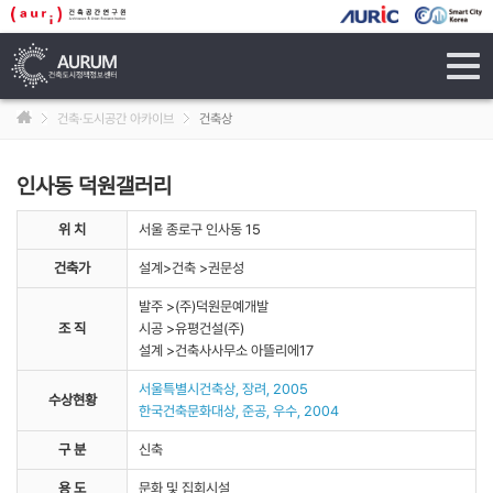
tog
navi
건축·도시공간 아카이브
건축상
인사동 덕원갤러리
위 치
서울 종로구 인사동 15
건축가
설계>건축 >권문성
발주 >(주)덕원문예개발
조 직
시공 >유평건설(주)
설계 >건축사사무소 아뜰리에17
서울특별시건축상, 장려, 2005
수상현황
한국건축문화대상, 준공, 우수, 2004
구 분
신축
용 도
문화 및 집회시설