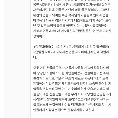
옥인 <열림원> 건물에서 한 번 시도되어 그 가능성을 살펴본
재료이기도 하다. 건물은 계단에 의해 둘로 분리되며 드러난
뒤편의 건물의 외피는 수평 목재널의 커튼월로 인하여 건물
바깥쪽에 사용된 검은 기와벽과 대조적으로 마치 속살이 드러
난 것 같은 느낌이 들도록 하였다. 이는 서향 빛을 조절하는
기능과 건물내부에서 인사동길의 전망을 즐길 수 있게 고려된
장치이다.
<덕원갤러리>는 <현암사>로 시작되어 <청담동 일신빌딩>,
<열림원 사옥>에 이어지는 건물 리노베이션의 연속 작업이
다.
모두 이전 건물의 구조가 새롭게 사용될 기능에 적절하지 않
아 상당한 조정이 요구된 작업들이었다. 건물이 들어선 주위
환경과 어울리고, 기존의 구조가 새로운 기능에 적합하도록
계획하는 작업은 많은 제약조건들이 있지만 소중한 과거의 기
억들을 조심스레 감싸 안으며 우리의 현재 모습과 미래의 삶
을 담아내는 집을 만들어내는 우리 사회의 당연한 건강함이라
생각된다. 끊임없이 새롭게 드러날 크고 작은 현장의 문제들
을 조심스레 해결하며 완성될 덕원갤러리가 인사동을 찾는 시
민들에게 사랑받는 집으로 완성되기를 기대한다.