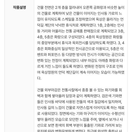
작품설명
건물 전면은 2개 층을 잘라내어 오른쪽 공화랑과 비슷한 높이
의 건물로 계획하여 낮은 건물이 이어지는 인사동 가로의 느
낌이 유지되도록 스케일을 조정하였으며 옥상은 올라가는 언
덕길 계단의 넉넉한 휴식처로 계획하였다. 1층, 2층에는 인사
동 거리와 어울리는 전통 공예품 판매점으로 계획되었고 3층,
4층, 5층은 화랑으로 구성되었다. 4층의 옥상정원은 화랑들
의 중앙부분에서 휴식과 옥외전시를 담당하도록 하였다. 3, 4
층은 회화중심의 일상적인 전시공간으로 이용되고, 5층은 이
벤트와 퍼포먼스 등 다양한 방식의 전시가 이뤄지는 공간으로
변화 있는 천정이 계획되었다. 내부 마감도 아래층 화랑과 다
르게 거친 느낌이 들도록 하였다. 변화된 천정의 구조로 인하
여 옥상정원의 언덕 계단길이 계속 이어지는 모습이 가능하였
다.
건물 외부마감은 전통사찰에서 종종 볼 수 있는 파기와를 회
벽과 함께 쌓아올려 담장과 같이 계획하였다. 검은색 기와편
들은 인사동 바닥에 사용된 전돌의 색과 질감에서 일치하여,
인사동 길의 느낌이 건물로 자연스럽게 이어지도록 하는 재료
로 사용되었다. 정면에서는 기와 마구리가 이어지는 수평선이
쌓아 올려진 모습으로 모던한 느낌을 주며, 옆에서 보거나 사
선으로 보면 흰색의 회벽 부분이 돌출된 기와로 가려져 보는
위치에 따라 변화무쌍하게 변한다. 최근에 완성한 출판사 사