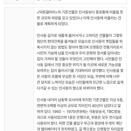
<덕원갤러리>의 기존건물은 인사동보다 종로통에 어울릴 듯
한 규모와 외양을 갖고 있었으나 이제 인사동에 어울리는 건
물로 계획하게 되었다.
인사동 길가로 새롭게 들어서거나 고쳐지은 건물들이 그렇듯
첨단의 현대건축을 옮겨놓은 모습으로 인사동의 옛집들을 위
축시키지 않는 방법도 찾아야 했으며 오랫동안 전통거리로서
시민의 가슴에 남을 인사동과 우리 문화와 정서를 담아내는
집이 가져야 할 것들이 무엇인지 고민해야 했다. 시민들은 인
사동 길에서 가장 중요한 위치가 될 이곳에 새로운 가능성을
보여주는 집이 들어서기를 기대하리라 생각했다. 인사동을 찾
은 사람의 흐름에 무심한 듯 서있던 모습, 주변에 비해 너무
큰 덩치로 느껴지던 모습은 시민들에게 친근한 느낌으로 쉽게
다가갈 수 있는 인사동의 명소로 바뀌어야 했다.
인사동 네거리 남동쪽 모서리에 위치한 기존건물은 지상 5층,
연면적 5백평 이상의 규모로 지어진지 40년이 넘었다고 알
려져 있다. 1960 ～ 1970년대에는 극동방송국, TBC방송
국으로 사용되었으며 1층은 은행으로, 위층은 모두 전시실로
사용되어 왔다. 뒤편 건물 출입구 부근과 중앙에 두개의 계단
과 엘리베이터가 위치하였고, 길 쪽으로는 오랫동안 자리잡았