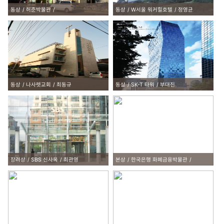
동상
허준박물관
동상
W서울 워커힐호텔
정영균
동상
나사렛교회
최동규
동상
SK-T 타워
부대진
장려상
SBS 신사옥
최관영
본상
한국은행 화폐금융박물관