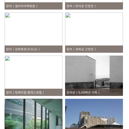
장려
갤러리아백화점
장려
창덕궁 인정전
장려
강변북로(두모교)
장려
경복궁 근정전
장려
임페리얼 팔레스호텔
장려상
SJW패션 사옥