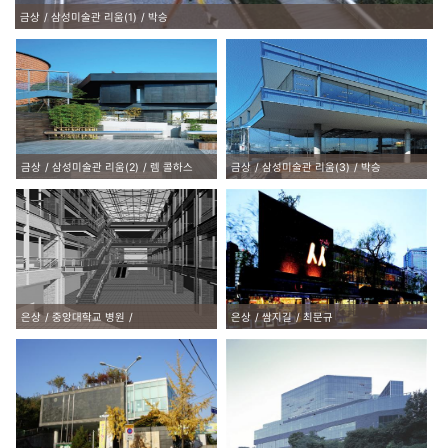
금상
삼성미술관 리움(1)
박승
금상
삼성미술관 리움(2)
렘 콜하스
금상
삼성미술관 리움(3)
박승
은상
중앙대학교 병원
은상
쌈지길
최문규