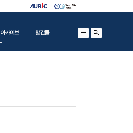
 아카이브
발간물
상
건축도시정책
동향
도
(APU)
보
건축도시연구
동향
기타 간행물
인포그래픽스