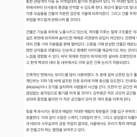
통한 관람객의 이동 등 지역일대의 활기와 연결되어 있다. 이 거대한 빛의 
위에서부터 인사동의 풍경을 만끽할 수 있도록 한다. 화강석 물갈기로 빛나는
각종 모습들을 건물의 차분한 검은빛 거울에 비추어준다. 그리고 건물 주위
위엄을 부드럽게 완화시켜 줄 것이다.
건물은 기능을 외부로 노출시키고 있는데, 격자를 이루는 철재 구조물은 석재
실은 후면에 위치하며 솔리드한 벽체로 자연광의 유입이 차단된다. 전면에 
대의 전통 기와 지붕들을 향해 열려있다. 신중을 기해 완성한 건물은 때로는
명한 상자들로 연출되는 단순하고 명쾌한 이미지를 제공하기도 하는 것이다.
느낌을 경험할 수 있다. 바닥 목재와 천장의 하이테크한 설비와 조명천장과 
고 흰색 벽과의 대비 등 내부에서도 이와 같은 건축 논리가 적용되었다.
건축적인 면에서는 보이드를 많이 사용하였다. 두 층에 걸쳐 오픈된 입구 
계단부는 지하 1층 바에 설치된 전광 유리에 의해 동선을 유도한다. 안내데
(Mobile)이나 조각을 설치하여 사람들의 시선을 끈다. 또한이 빈 공간
끊임없는 움직임으로 활기를 띠게 될 것이다. 상부층은 작은 규모의 공간들 (
성되며 중정을 둘러싼 이 작은 공간들이 모여 한 개의 층을 이루게 된다.
빛을 투과시키는 중정과 매달린 거대한 메탈의 화분들은 건물 입구 부위의 
창출한다. 이와 같이 수많은 스케치, 디테일의 연구, 그리고 끊임없이 되물어온 
과 테트라 사무실과의 공동 작업의 결과로, 서울에서도 우리가 특히 애착을
로 만들고자 하는 열정을 보여주고 있다.