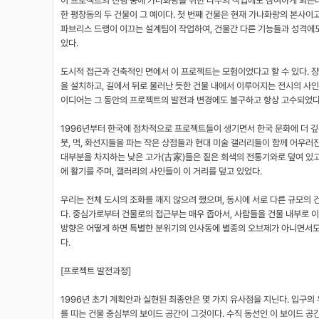
이 프로젝트의 진행 중에 가나화랑을 위한 다수의 작업에도 참여하게 되는데
한 평창동의 두 건물이 그 예이다. 첫 번째 건물은 현재 가나화랑의 본사이
파브리스 드랭이 이끄는 설계팀이 작업하여, 건물간 다른 기능들과 성격에
있다.
도시적 접근과 건축적인 면에서 이 프로젝트는 모험이었다고 할 수 있다. 
을 설치하고, 길에서 뒤로 물러난 듯한 건물 내에서 이루어지는 전시의 사인(
이디어는 그 동안의 프로젝트의 발전과 변경에도 불구하고 항상 고수되었다
1996년부터 한국에 점차적으로 프로젝트들이 생기면서 한국 문화에 더 깊은
붓, 먹, 화선지들을 파는 작은 상점들과 현대 미술 갤러리들이 함께 어우러
대부분을 차지하는 낮은 고가(古家)들은 짙은 회색의 전통기와로 덮여 있고
에 활기를 주며, 갤러리의 사인들이 이 거리를 덮고 있었다.
우리는 전체 도시의 조화를 깨지 않으려 했으며, 동시에 서로 다른 규모의
다. 중심가로부터 건물로의 접근부는 매우 좁아서, 사람들을 건물 내부로 
방향은 어떻게 하면 특별한 분위기의 인사동에 별종의 오브제가 아니면서도
다.
[프로젝트 발전과정]
1996년 초기 계획안과 실현된 최종안은 몇 가지 유사점을 지닌다. 입구
를 띠는 건물 중심부의 보이드 공간이 그것이다. 수직 동선인 이 보이드 