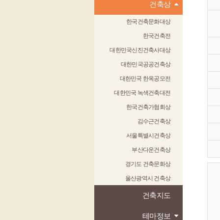
건축상
한국건축문화대상
한국건축전
대한민국신진건축사대상
대한민국공공건축상
대한민국 한옥공모전
대한민국 녹색건축대전
한국건축가협회상
김수근건축상
서울특별시건축상
부산다운건축상
경기도 건축문화상
울산광역시 건축상
건축지도
테마정보