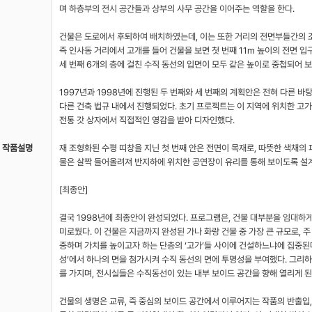
며 하층부의 전시 공간들과 상부의 사무 공간을 이어주는 역할을 한다.
건물은 도로에서 후퇴하여 배치하였는데, 이는 또한 거리의 전면부들간의 조
즉 인사동 거리에서 고개를 들어 건물을 보면 첫 번째 11m 높이의 전면 입구부
세 번째 6개의 층에 걸친 수직 동선의 입면이 모두 같은 높이로 중첩되어 보
1997년과 1998년에 진행된 두 번째와 세 번째의 계획안은 전혀 다른 바
다른 건축 법규 내에서 진행되었다. 초기 프로젝트는 이 지역에 위치한 고
전통 갓 상자에서 직접적인 영감을 받아 디자인했다.
작품설명
재 조형화된 수평 띠창을 지닌 첫 번째 안은 전면이 목재로, 따뜻한 색채의
물은 살짝 들어올려져 반지하에 위치한 공연장이 유리를 통해 보이도록 설
[최종안]
결국 1998년에 최종안이 완성되었다. 프로그램은, 건물 대부분을 임대하게
미로웠다. 이 건물은 지금까지 완성된 가나 화랑 건물 중 가장 큰 규모로, 
중하며 가치를 높이고자 하는 단층의 ‘고가’들 사이에 건설하느냐에 집중된다.
성’에서 하나의 면을 첨가시켜 수직 동선의 면에 투명성을 부여했다. 그리
를 가지며, 전시실들은 수직동선이 있는 내부 보이드 공간을 향해 열리게 된
건물의 생명은 교류, 즉 중심의 보이드 공간에서 이루어지는 작품의 반출입,