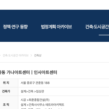
정책·연구 동향
법정계획 아카이브
건축·도시공간
정책동향
국토
건축
연구동향
도시
건축지
건축·도시공간 아카이브
건축상
건축/주택
테마정
건설
사동 가나아트센터
| 인사아트센터
환경
에너지
위 치
서울 종로구 관훈동 188
관광
건축가
설계>건축 >임상관
산림/농림/수산
시공 >희훈종합건설(주)
문화
조 직
설계 >건축사사무소 테트라아키텍트
사회복지