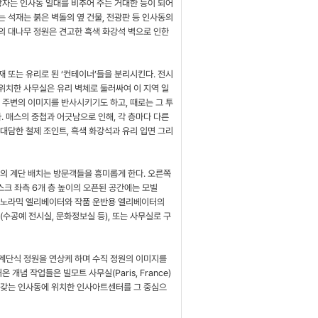
상자는 인사동 일대를 비추어 주는 거대한 등이 되어
 석재는 붉은 벽돌의 옆 건물, 전광판 등 인사동의
의 대나무 정원은 견고한 흑색 화강석 벽으로 인한
 또는 유리로 된 ‘컨테이너’들을 분리시킨다. 전시
위치한 사무실은 유리 벽체로 둘러싸여 이 지역 일
 주변의 이미지를 반사시키기도 하고, 때로는 그 투
 매스의 중첩과 어긋남으로 인해, 각 층마다 다른
대담한 철제 조인트, 흑색 화강석과 유리 입면 그리
홀의 계단 배치는 방문객들을 흥미롭게 한다. 오른쪽
스크 좌측 6개 층 높이의 오픈된 공간에는 모빌
은 파노라믹 엘리베이터와 작품 운반용 엘리베이터의
수공예 전시실, 문화정보실 등), 또는 사무실로 구
계단식 정원을 연상케 하며 수직 정원의 이미지를
개념 작업들은 빌모트 사무실(Paris, France)
 갖는 인사동에 위치한 인사아트센터를 그 중심으