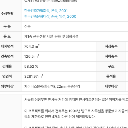
설계>건축 >Wilmotte&Associates
자료실
한국건축가협회상, 본상, 2001
수상현황
한국건축문화대상, 준공, 입선, 2000
구 분
신축
용 도
제1종 근린생활 시설 문화 및 집회시설
2
대지면적
704.3 m
지상층수
2
건축면적
126.5 m
지하층수
건폐율
58.52 %
구조
2
연면적
3281.97 m
용적율
외부마감
차이니스블랙(화강석), 22mm복층유리
내부마감
서울의 심장부인 인사동 거리에 위치한 인사아트센터는 많은 이야기를 담고
이 프로젝트를 위해서 건축주는 1996년 빌모트 사무실을 방문했고 지금까
등의 제한으로 인한 4개의 다른 안이 제안되었었다.