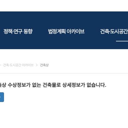
정책·연구 동향
법정계획 아카이브
건축·도시공간
정책동향
국토
건축
연구동향
도시
건축지
건축·도시공간 아카이브
건축상
건축/주택
테마정
건설
축상 수상정보가 없는 건축물로 상세정보가 없습니다.
환경
에너지
관광
산림/농림/수산
문화
사회복지