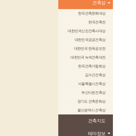
건축상
한국건축문화대상
한국건축전
대한민국신진건축사대상
대한민국공공건축상
대한민국 한옥공모전
대한민국 녹색건축대전
한국건축가협회상
김수근건축상
서울특별시건축상
부산다운건축상
경기도 건축문화상
울산광역시 건축상
건축지도
테마정보