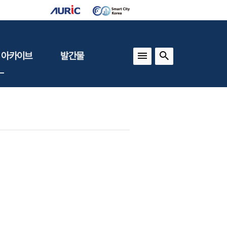
 아카이브
발간물
상
건축도시정책
동향
도
(APU)
보
건축도시연구
동향
기타 간행물
인포그래픽스