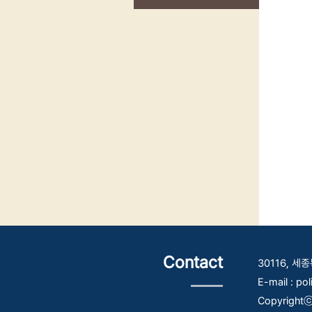
Contact
30116, 
E-mail : po
Copyrightⓒ 