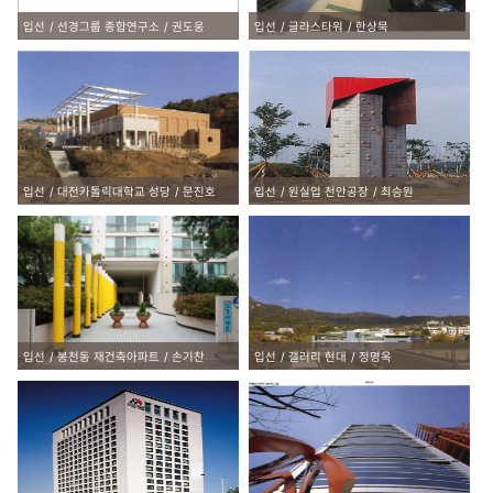
입선
선경그룹 종합연구소
권도웅
입선
글라스타워
한상묵
입선
대전카톨릭대학교 성당
문진호
입선
원실업 천안공장
최승원
입선
봉천동 재건축아파트
손기찬
입선
갤러리 현대
정명옥