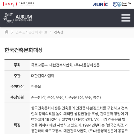
tog
navi
건축·도시공간 아카이브
건축상
한국건축문화대상
주최
국토교통부, 대한건축사협회, (주)서울경제신문
주관
대한건축사협회
수여대상
건축물
수상인원
준공(대상, 본상, 우수), 미준공(대상, 우수, 특선)
한국건축문화대상은 건축물의 인간중시·환경조화를 구현하고 건축
인의 창작의욕을 높여 쾌적한 생활환경을 조성, 건축문화 창달에 기
여하고자 1992년 건설부에서 제정하였다. 우리나라 건축문화 발
특징
전을 위하여 매년 시행하고 있으며, 1994년부터는 「한국건축전」과
통합하여 국토교통부, 대한건축사협회, (주)서울경제신문이 공동주