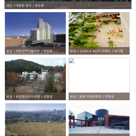
대상
대법원 청사
윤승중
본상
태평양파크빌라트
한현호
본상
신내지구 9단지 아파트
최기철
본상
용문청소년수련원
김영섭
본상
분당 주공아파트
안희상