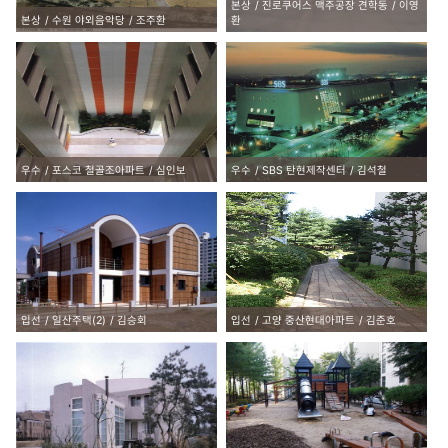
본상
진로쿠어스 맥주공장 견학동
이영
본상
수원 야외음악당
조주환
환
우수
포스코 철골조아파트
심인보
우수
SBS 탄현제작센터
김석철
입선
일산주택(2)
김승회
입선
고양 중산현대아파트
김준호