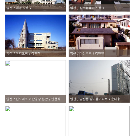
입선
태영 사옥
입선
삼보컴퓨터 사옥
입선
하저교회
김인철
입선
마산주택
김인철
입선
신도리코 아산공장 본관
민현식
입선
당산동 강마을아파트
윤태웅