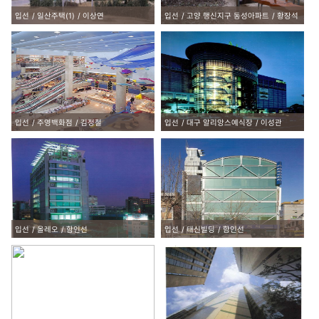
입선
일산주택(1)
이상연
입선
고양 행신지구 동성아파트
황장석
입선
주영백화점
김정철
입선
대구 알리앙스예식장
이성관
입선
올레오
함인선
입선
태신빌딩
함인선