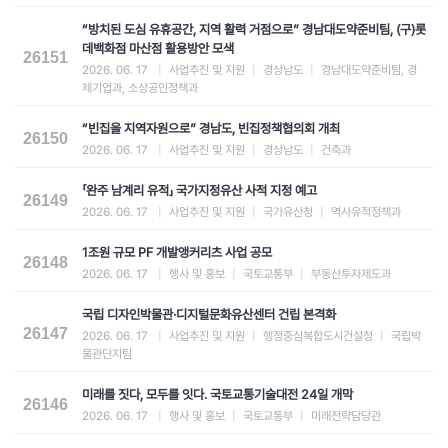
“방치된 도심 유휴공간, 지역 활력 거점으로” 경남대도약준비팀, (구)롯
데백화점 마산점 활용방안 모색
26151
2026. 06. 17
|
사업추진 및 지원
|
경상남도
|
경남대도약준비팀, 경
제기업과, 소상공인정책과
“빈집을 지역자원으로” 경남도, 빈집정책협의회 개최
26150
2026. 06. 17
|
사업추진 및 지원
|
경상남도
|
건축과
「완주 남계리 유적」 국가지정유산 사적 지정 예고
26149
2026. 06. 17
|
사업추진 및 지원
|
국가유산청
|
역사유적정책과
1조원 규모 PF 개발앵커리츠 사업 공모
26148
2026. 06. 17
|
행사 및 홍보
|
국토교통부
|
부동산투자제도과
국립 디자인박물관·디지털문화유산센터 건립 본격화
26147
2026. 06. 17
|
사업추진 및 지원
|
행정중심복합도시건설청
|
국립박
물관단지팀
미래를 짓다, 모두를 잇다. 국토교통기술대전 24일 개막
26146
2026. 06. 17
|
행사 및 홍보
|
국토교통부
|
미래전략담당관