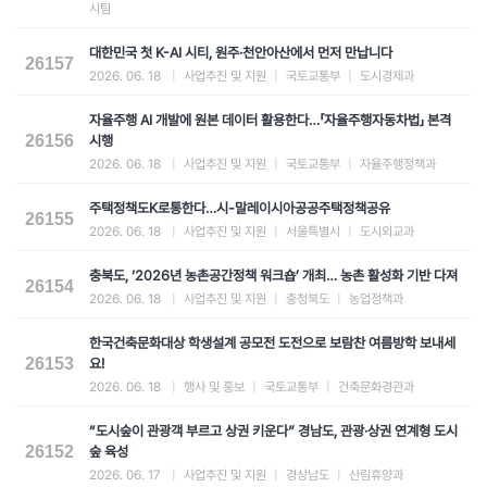
시팀
대한민국 첫 K-AI 시티, 원주·천안아산에서 먼저 만납니다
26157
2026. 06. 18
|
사업추진 및 지원
|
국토교통부
|
도시경제과
자율주행 AI 개발에 원본 데이터 활용한다…「자율주행자동차법」 본격
26156
시행
2026. 06. 18
|
사업추진 및 지원
|
국토교통부
|
자율주행정책과
주택정책도K로통한다…시-말레이시아공공주택정책공유
26155
2026. 06. 18
|
사업추진 및 지원
|
서울특별시
|
도시외교과
충북도, ‘2026년 농촌공간정책 워크숍’ 개최… 농촌 활성화 기반 다져
26154
2026. 06. 18
|
사업추진 및 지원
|
충청북도
|
농업정책과
한국건축문화대상 학생설계 공모전 도전으로 보람찬 여름방학 보내세
26153
요!
2026. 06. 18
|
행사 및 홍보
|
국토교통부
|
건축문화경관과
“도시숲이 관광객 부르고 상권 키운다” 경남도, 관광·상권 연계형 도시
26152
숲 육성
2026. 06. 17
|
사업추진 및 지원
|
경상남도
|
산림휴양과