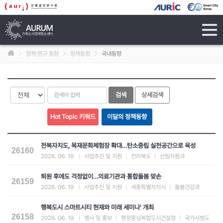
tog
navi
정책·연구 동향
정책동향
국내동향
전북자치도, 목재문화체험장 확대…탄소중립 실천공간으로 육성
26160
2026. 06. 19
|
사업추진 및 지원
|
전라북도
|
산림자원과
퇴원 후에도 걱정없이…의료기관과 통합돌봄 맞손
26159
2026. 06. 19
|
사업추진 및 지원
|
세종특별자치시
|
돌봄건강과
행복도시 스마트시티 현재와 미래 세미나' 개최
26158
2026. 06. 19
|
행사 및 홍보
|
행정중심복합도시건설청
|
국가시범도