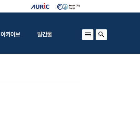
 아카이브
발간물
상
건축도시정책
동향
도
(APU)
보
건축도시연구
동향
기타 간행물
인포그래픽스