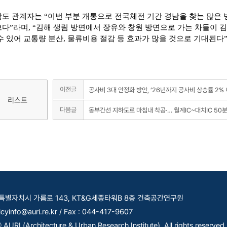
도 관계자는 “이번 부분 개통으로 전국체전 기간 경남을 찾는 많은
다”라며, “김해 생림 방면에서 장유와 창원 방면으로 가는 차들이 
수 있어 교통량 분산, 물류비용 절감 등 효과가 많을 것으로 기대된다
이전글
공사비 3대 안정화 방안, ’26년까지 공사비 상승률 2%
리스트
다음글
동부간선 지하도로 마침내 착공‧… 월계IC~대치IC 50
세종특별자치시 가름로 143, KT&G세종타워B 8층 건축공간연구원
licyinfo@auri.re.kr / Fax : 044-417-9607
AURI (Architecture & Urban Research Institute). All rights reserved.