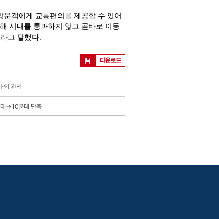
 방문객에게 교통편의를 제공할 수 있어
김해 시내를 통과하지 않고 곧바로 이동
”라
고
말
했다.
다운로드
 내외 관리
분대→10분대 단축