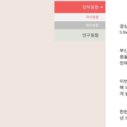
정책동향
국내동향
해외동향
경상
5.
연구동향
부산
원을
전체
이번
해
게 
한편
년