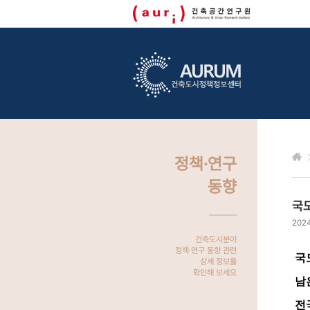
정책·연구
동향
국도
2024
건축도시분야
정책·연구 동향 관련
국
상세 정보를
확인해 보세요
남은
전국