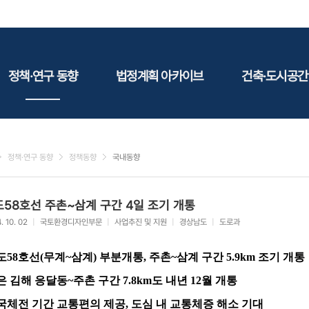
정책·연구 동향
법정계획 아카이브
건축·도시공간
정책동향
국토
건축
연구동향
도시
건축지
정책·연구 동향
정책동향
국내동향
건축/주택
테마정
건설
58호선 주촌~삼계 구간 4일 조기 개통
환경
. 10. 02
|
국토환경디자인부문
|
사업추진 및 지원
|
경상남도
|
도로과
에너지
관광
도58호선(무계~삼계) 부분개통, 주촌~삼계 구간 5.9km 조기 개통
산림/농림/수산
 김해 응달동~주촌 구간 7.8km도 내년 12월 개통
문화
체전 기간 교통편의 제공, 도심 내 교통체증 해소 기대
사회복지