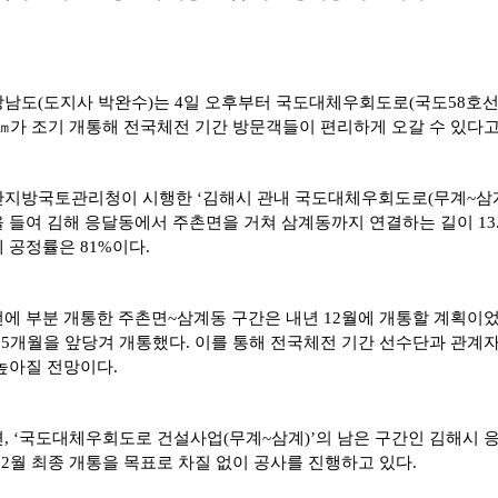
자료실
남도(도지사 박완수)는 4일 오후부터
국도대체우회도로(국도58호선
9㎞가
조기 개통해
전국체전 기
간
방문객들이 편리하게 오갈 수 있다고
지방국토관리청이 시행한 ‘김해시 관내 국도대체우회도로(무계~삼계
 들여 김해 응달동에서 주촌면을 거쳐 삼계동까지 연결하는 길이 13.
 공정률은 81%이다.
에 부분 개통한 주촌면~삼계동 구간은 내년 12월에
개통할 계획이
15개월을 앞당겨 개통했다.
이를 통해 전국체전 기간
선수단과 관계자
높아질 전망이다.
, ‘국도대체우회도로 건설사업(무계~삼계)’의
남은
구간인 김해시 
12월 최종 개통을 목표로 차질 없이 공사를 진행하고 있다.