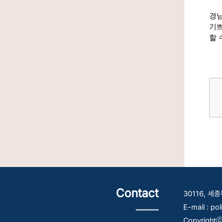
경남
기쁘
할 
Contact
30116, 
E-mail : po
Copyrightⓒ 