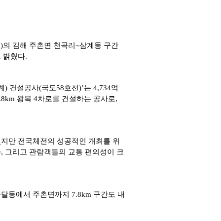
)의 김해 주촌면 천곡리~삼계동 구간
 밝혔다.
) 건설
공사(국도58호선)’
는 4,734억
8km 왕복 4차로를 건설하는 공사로,
었지만 전국체전의 성공적인
개최를 위
, 그리고 관람객들의 교통 편의성이 크
응달동
에서 주촌면까지 7.8km 구간도
내