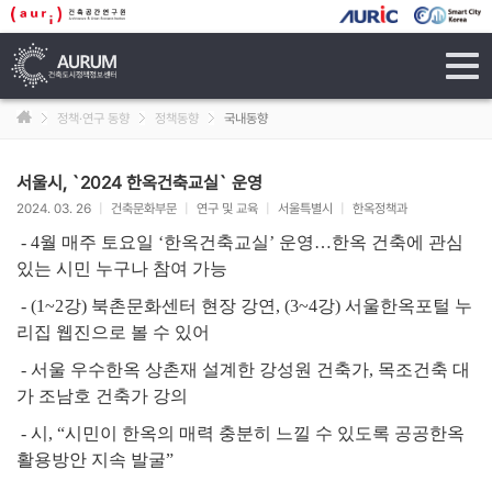
tog
navi
정책·연구 동향
정책동향
국내동향
서울시, `2024 한옥건축교실` 운영
2024. 03. 26
|
건축문화부문
|
연구 및 교육
|
서울특별시
|
한옥정책과
- 4월 매주 토요일 ‘한옥건축교실’ 운영…한옥 건축에 관심
있는 시민 누구나 참여 가능
- (1~2강) 북촌문화센터 현장 강연, (3~4강) 서울한옥포털 누
리집 웹진으로 볼 수 있어
- 서울 우수한옥 상촌재 설계한 강성원 건축가, 목조건축 대
가 조남호 건축가 강의
- 시, “시민이 한옥의 매력 충분히 느낄 수 있도록 공공한옥
활용방안 지속 발굴”