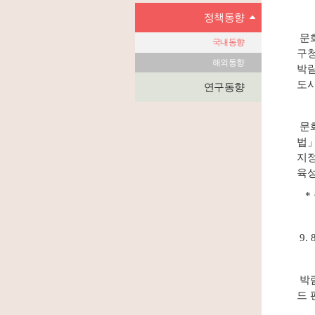
정책동향
문화
국내동향
구청
해외동향
박람
도시
연구동향
문
법」
지정
육성
* 
9.
박람
드 