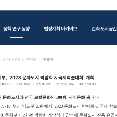
정책·연구 동향
법정계획 아카이브
건축·도시공간
정책동향
국토
건축
연구동향
도시
건축지
정책·연구 동향
정책동향
국내동향
건축/주택
테마정
건설
부, ‘2023 문화도시 박람회 & 국제학술대회’ 개최
환경
. 09. 07
|
건축문화부문
|
행사 및 홍보
|
문화체육관광부
|
지역문화정책과
에너지
관광
개 문화도시와 전국 로컬문화인 100팀, 지역문화 뽐내다
산림/농림/수산
9. 7.~10. 부산 영도구 일원에서 ‘2023 문화도시 박람회 & 국제 
문화
9. 8. 문체부 제2차관 박람회 개막식에 참석해 문화도시 진흥 유공
사회복지