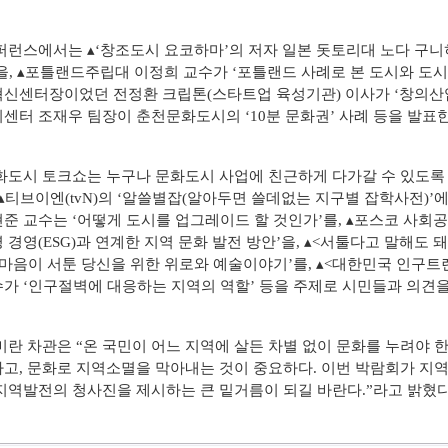
런스에서는 ▴‘창조도시 요코하마’의 저자 일본 돗토리대 노다 구니
을, ▴포틀랜드주립대 이정희 교수가 ‘포틀랜드 사례로 본 도시와 도시
신센터장이었던 전정환 크립톤(스타트업 육성기관) 이사가 ‘창의산업
센터 조재우 팀장이 춘천문화도시의 ‘10분 문화권’ 사례 등을 발표한
도시 토크쇼는 누구나 문화도시 사업에 친근하게 다가갈 수 있도록
 ▴티브이엔(tvN)의 ‘알쓸별잡(알아두면 쓸데없는 지구별 잡학사전)
준 교수는 ‘어떻게 도시를 업그레이드 할 것인가’를, ▴포스코 사회공
 경영(ESG)과 연계한 지역 문화 발전 방안’을, ▴<서툴다고 말해도
‘마음이 서툰 당신을 위한 위로와 예술이야기’를, ▴<대한민국 인구트렌드
가 ‘인구절벽에 대응하는 지역의 역할’ 등을 주제로 시민들과 의견을
란 차관은 “온 국민이 어느 지역에 살든 차별 없이 문화를 누려야 
고, 문화로 지역소멸을 막아내는 것이 중요하다. 이번 박람회가 지역
지역발전의 청사진을 제시하는 큰 밑거름이 되길 바란다.”라고 밝혔다