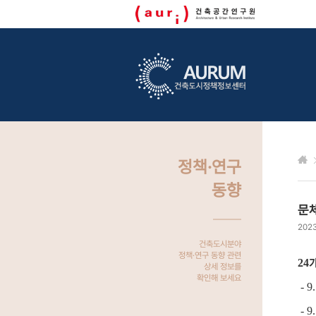
정책·연구
동향
문체
2023
건축도시분야
정책·연구 동향 관련
24
상세 정보를
확인해 보세요
- 
- 