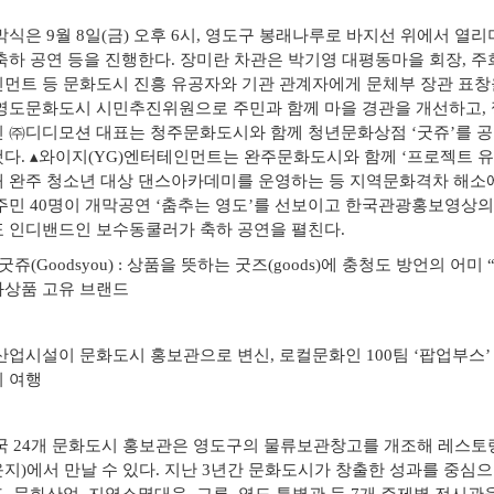
식은 9월 8일(금) 오후 6시, 영도구 봉래나루로 바지선 위에서 열
축하 공연 등을 진행한다. 장미란 차관은 박기영 대평동마을 회장, 주
먼트 등 문화도시 진흥 유공자와 기관 관계자에게 문체부 장관 표창
영도문화도시 시민추진위원으로 주민과 함께 마을 경관을 개선하고, 
 ㈜디디모션 대표는 청주문화도시와 함께 청년문화상점 ‘굿쥬’를 
다. ▴와이지(YG)엔터테인먼트는 완주문화도시와 함께 ‘프로젝트 유어사이드(
 완주 청소년 대상 댄스아카데미를 운영하는 등 지역문화격차 해소에
주민 40명이 개막공연 ‘춤추는 영도’를 선보이고 한국관광홍보영상
 인디밴드인 보수동쿨러가 축하 공연을 펼친다.
굿쥬(Goodsyou) : 상품을 뜻하는 굿즈(goods)에 충청도 방언의 어
상품 고유 브랜드
업시설이 문화도시 홍보관으로 변신, 로컬문화인 100팀 ‘팝업부스’ 
 여행
 24개 문화도시 홍보관은 영도구의 물류보관창고를 개조해 레스토랑
지)에서 만날 수 있다. 지난 3년간 문화도시가 창출한 성과를 중심으