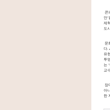
콘퍼
안’
제혁
도시
문화
다.
유현
투명
는 
교수
장미
아나
한 