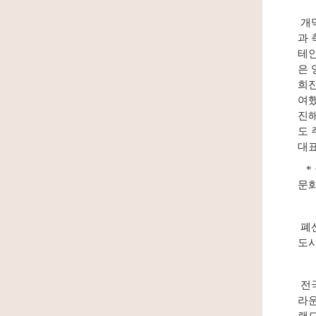
개막
과 
테인
은 
희진
여했
진해
도 
대표
* 
문화
폐산
도시
전국
라운