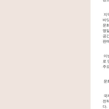
랜드
지역
바닷
문화
명일
공간
판매
이번
로 
주요
문화
국제
전략
다.