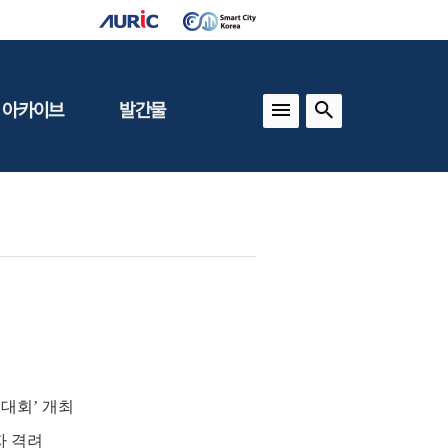
 아카이브
발간물
상
건축도시정책
동향
도
(APU)
보
건축도시연구
동향
기타 간행물
인포그래픽스
학술대회’ 개최
자 격려