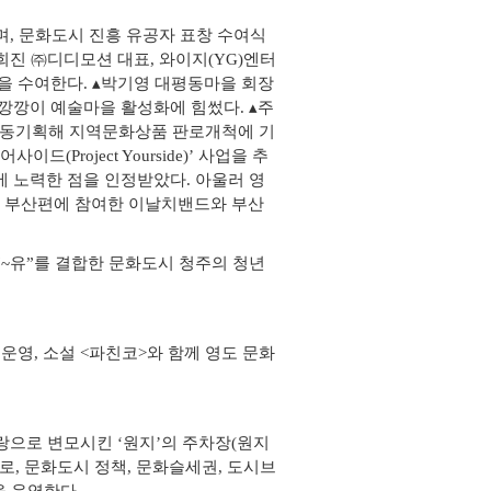
리며, 문화도시 진흥 유공자 표창 수여식
희진 ㈜디디모션 대표, 와이지(YG)엔터
을 수여한다. ▴박기영 대평동마을 회장
깡깡이 예술마을 활성화에 힘썼다. ▴주
공동기획해 지역문화상품 판로개척에 기
Project Yourside)’ 사업을 추
 노력한 점을 인정받았다. 아울러 영
의 부산편에 참여한 이날치밴드와 부산
미 “~유”를 결합한 문화도시 청주의 청년
운영, 소설 <파친코>와 함께 영도 문화
으로 변모시킨 ‘원지’의 주차장(원지
로, 문화도시 정책, 문화슬세권, 도시브