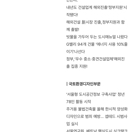
만든다.
내년도 건설업계 해외진출‘정부지원’시
작됐다!
해외건설 新시장 진출,정부지원과 함
께 출발!
빗물을 가두어 두는 도시매뉴얼 나왔다
G밸리 94개 건물 '에너지 사용 10%줄
이기'나선다
정부,‘우수 중소·중견건설업체’해외진
출 집중 지원!
| 국토환경디자인부문
‘서울형 도시공간정보 구축사업’ 청년
78인 활동 시작
주거용 불법건축물 올해 한시적 양성화
디자인으로 범죄 예방… 셉테드 시범사
업 실시
서울연구원, 베트남 핵심도시 싱크탱크