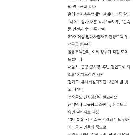
와 연구협력 강화
올해 농어촌주택개량 설계비 대폭 할인
"리조트 참사 재발 막자" 국토부, "건축
물 안전관리" 대폭 강화
20호 이상 임대사업자도 민영주택 우
선공급 받는다
공동주택관리, 이제 정부가 직접 도와
드립니다
서울시, 공공 공사장 ‘주변 영업피해 최
소화’ 가이드라인 시행
경기도, 유니버설디자인 보급에 발 벗
고 나선다
건축물도 건강검진이 필요해요
근대역사 보물창고 좌천동, 산복도로
휴먼 빌리지로 재생
10년 이상 된 건축물 건강검진 의무화
바다를 시민들의 품으로
광역도시계획 수립, 주민 참여 길 넓혔