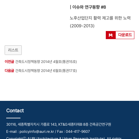
| 이슈와 연구동향 #8
노후산업단지 활력 제고를 위한 노력
(2009-2013)
다운로드
리스트
이전글
건축도시정책동향 2014년 4월호(통권15호)
다음글
건축도시정책동향 2014년 6월호(통권17호)
Contact
30116, 세종특별자치시 가름로 143, KT&G세종타워B 8층 건축공간연구원
E-mail : policyinfo@auri.re.kr / Fax : 044-417-9607
Copyrightⓒ AURI (Architecture & Urban Research Institute). All rights