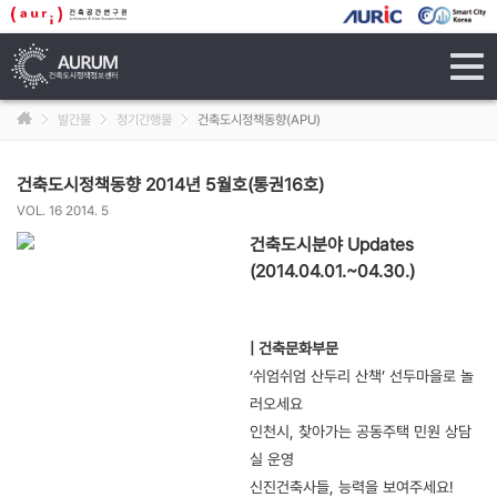
tog
navi
발간물
정기간행물
건축도시정책동향(APU)
건축도시정책동향 2014년 5월호(통권16호)
VOL. 16 2014. 5
건축도시분야 Updates
(2014.04.01.~04.30.)
| 건축문화부문
‘쉬엄쉬엄 산두리 산책’ 선두마을로 놀
러오세요
인천시, 찾아가는 공동주택 민원 상담
실 운영
신진건축사들, 능력을 보여주세요!