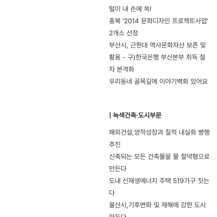
털이 내 손에 쏙!
충북 ‘2014 문화디자인 프로젝트사업’
2개소 선정
부산시, 근현대 역사문화자산 보존 및
활용 - 구)한국은행 부산본부 취득 절
차 본격화
우리동네 골목길에 이야기벽화 있어요
| 녹색건축·도시부문
해외건설,양적성장과 질적 내실화 병행
추진
신축되는 모든 건축물을 물 절약형으로
만든다
도내 신재생에너지 주택 519가구 짓는
다
울산시,기후변화 및 재해에 강한 도시