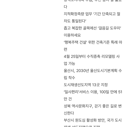
다
지적확정측량 업무 ‘기간 단축되고 절
차도 통일된다’
좁고 복잡한 골목에선 ‘걸음길 도우미’
이용하세요
‘행복주택 건설’ 위한 건축기준 특례 마
련
4월 25일부터 수직증축 리모델링 사
업 가능
울산시, 2030년 울산도시기본계획 수
립 착수
도시재생선도지역 13곳 지정
‘일사편리’서비스 이용, 100일 만에 51
만 건
성북 역사문화지구, 걷기 좋은 길로 변
신한다
부산시 원도심 활성화 방안, 국가 도시