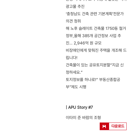
광고물 추진
‘충청남도 건축 관련 기본계획’전문가
의견 청취
해 노후 슬레이트 건축물 1750동 철거
정부,올해 385개 공간정보 사업 추
진… 2,946억 원 규모
비장애인에게 맞춰진 주택을 개조해 드
립니다!
건축물이 있는 공유토지분할“지금 신
청하세요.”
토지정보를 하나로!“ 부동산종합공
부”제도 시행
| APU Story #7
이타미 준 바람의 조형
다운로드