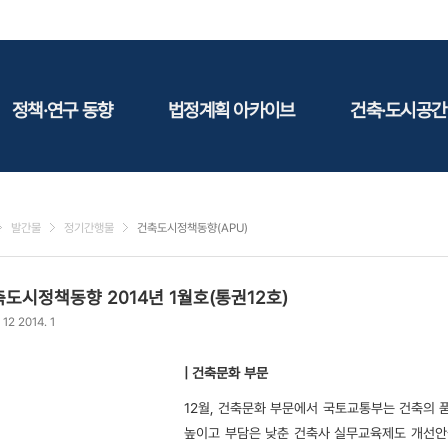
정책·연구 동향
법정계획 아카이브
건축·도시공간
정책동향
국토
건축
연구동향
도시
건축지
발간물
정기간행물
건축도시정책동향(APU)
건축/주택
테마정
건설
도시정책동향 2014년 1월호(통권12호)
환경
 12 2014. 1
에너지
관광
| 건축문화 부문
산림/농림/수산
12월, 건축문화 부문에서 국토교통부는 건축의 
문화
높이고 부담은 낮춘 건축사 실무교육제도 개선안
사회복지