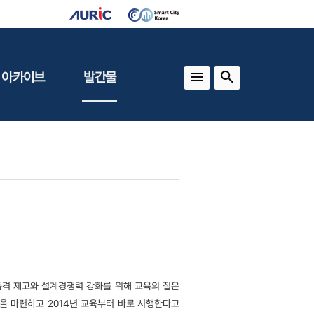
 아카이브
발간물
상
건축도시정책
동향
도
(APU)
보
건축도시연구
동향
기타 간행물
인포그래픽스
품격 제고와 설계경쟁력 강화를 위해 교육의 질은
을 마련하고 2014년 교육부터 바로 시행한다고