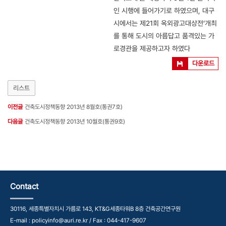
인 시행에 들어가기로 하였으며, 대구
시에서는 제21회 옥외광고대상전’개최
를 통해 도시의 아름답고 품격있는 가
로경관을 제공하고자 하였다
다운로드
리스트
이전글
건축도시정책동향 2013년 8월호(통권7호)
다음글
건축도시정책동향 2013년 10월호(통권9호)
Contact
30116, 세종특별자치시 가름로 143, KT&G세종타워B 8층 건축공간연구원
E-mail : policyinfo@auri.re.kr / Fax : 044-417-9607