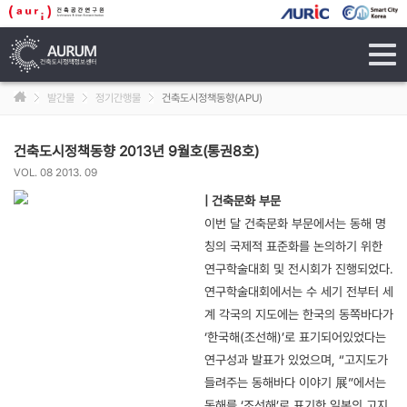
tog
navi
발간물
정기간행물
건축도시정책동향(APU)
건축도시정책동향 2013년 9월호(통권8호)
VOL. 08 2013. 09
|
건축문화 부문
이번 달 건축문화 부문에서는 동해 명
칭의 국제적 표준화를 논의하기 위한
연구학술대회 및 전시회가 진행되었다.
연구학술대회에서는 수 세기 전부터 세
계 각국의 지도에는 한국의 동쪽바다가
‘한국해(조선해)’로 표기되어있었다는
연구성과 발표가 있었으며, “고지도가
들려주는 동해바다 이야기 展”에서는
동해를 ‘조선해’로 표기한 일본의 고지