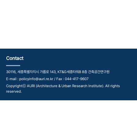
Contact
30116, 세종특별자치시 가름로 143, KT&G세종타워B 8층 건축공간연구원
E-mail : policyinfo@auri.re.kr / Fax : 044-417-9607
Copyrightⓒ AURI (Architecture & Urban Research Institute). All rights
reserved.