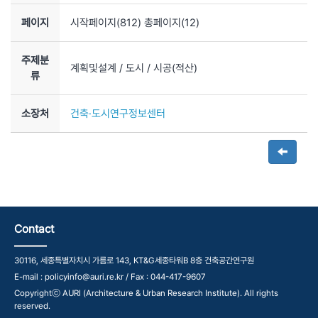
페이지
시작페이지(
812
) 총페이지(
12
)
주제분
계획및설계
/ 도시
/ 시공(적산)
류
소장처
건축·도시연구정보센터
Contact
30116, 세종특별자치시 가름로 143, KT&G세종타워B 8층 건축공간연구원
E-mail : policyinfo@auri.re.kr / Fax : 044-417-9607
Copyrightⓒ AURI (Architecture & Urban Research Institute). All rights
reserved.