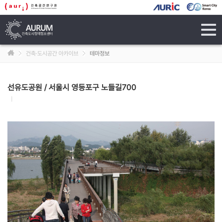
tog
navi
건축·도시공간 아카이브
테마정보
선유도공원 / 서울시 영등포구 노들길700
|