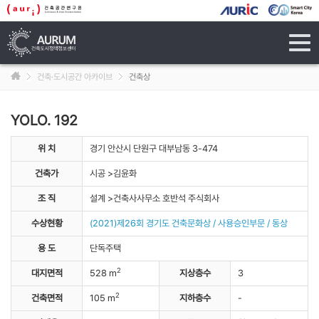
tog
navi
건축·도시공간 아카이브
건축상
YOLO. 192
위 치
경기 안산시 단원구 대부남동 3-474
건축가
시공 >김윤화
조 직
설계 >건축사사무소 호반석 주식회사
수상현황
(2021)제26회 경기도 건축문화상 / 사용승인부문 / 동상
용 도
단독주택
2
대지면적
528 m
지상층수
3
2
건축면적
105 m
지하층수
-