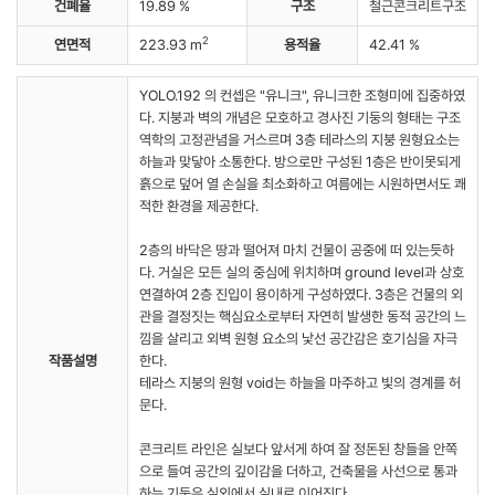
건폐율
19.89 %
구조
철근콘크리트구조
2
연면적
223.93 m
용적율
42.41 %
YOLO.192 의 컨셉은 "유니크", 유니크한 조형미에 집중하였
다. 지붕과 벽의 개념은 모호하고 경사진 기둥의 형태는 구조
역학의 고정관념을 거스르며 3층 테라스의 지붕 원형요소는
하늘과 맞닿아 소통한다. 방으로만 구성된 1층은 반이못되게
흙으로 덮어 열 손실을 최소화하고 여름에는 시원하면서도 쾌
적한 환경을 제공한다.
2층의 바닥은 땅과 떨어져 마치 건물이 공중에 떠 있는듯하
다. 거실은 모든 실의 중심에 위치하며 ground level과 상호
연결하여 2층 진입이 용이하게 구성하였다. 3층은 건물의 외
관을 결정짓는 핵심요소로부터 자연히 발생한 동적 공간의 느
낌을 살리고 외벽 원형 요소의 낯선 공간감은 호기심을 자극
작품설명
한다.
테라스 지붕의 원형 void는 하늘을 마주하고 빛의 경계를 허
문다.
콘크리트 라인은 실보다 앞서게 하여 잘 정돈된 창들을 안쪽
으로 들여 공간의 깊이감을 더하고, 건축물을 사선으로 통과
하는 기둥은 실외에서 실내로 이어진다.