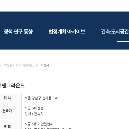
정책·연구 동향
법정계획 아카이브
건축·도시공간
정책동향
국토
건축
연구동향
도시
건축지
건축·도시공간 아카이브
건축상
건축/주택
테마정
건설
겨앤그라운드
환경
에너지
위 치
서울 강남구 신사동 543
관광
시공 >배정순
건축가
산림/농림/수산
설계 >전숙희
문화
시공 >㈜이안알앤씨
조 직
사회복지