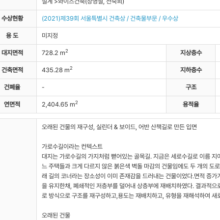
설계 >와이즈건축(장영철, 전숙희)
자료실
수상현황
(2021)제39회 서울특별시 건축상 / 건축물부문 / 우수상
용 도
미지정
2
대지면적
728.2 m
지상층수
2
건축면적
435.28 m
지하층수
건폐율
-
구조
2
연면적
2,404.65 m
용적율
오래된 건물의 재구성, 실린더 & 보이드, 어반 산책길로 만든 입면
가로수길이라는 컨텍스트
대지는 가로수길의 가지처럼 뻗어있는 골목길. 지금은 세로수길로 이름 지어
느 주택들과 크게 다르지 않은 붉은색 벽돌 마감의 건물임에도 두 개의 도로
래 길의 코너라는 장소성이 이미 존재감을 드러내는 건물이었다.면적 증가
을 유지한채, 폐쇄적인 저층부를 덜어내 상층부에 재배치하였다. 결과적으로
로 방식으로 구조를 재구성하고,용도는 재배치하고, 유형을 재해석하여 새
오래된 건물