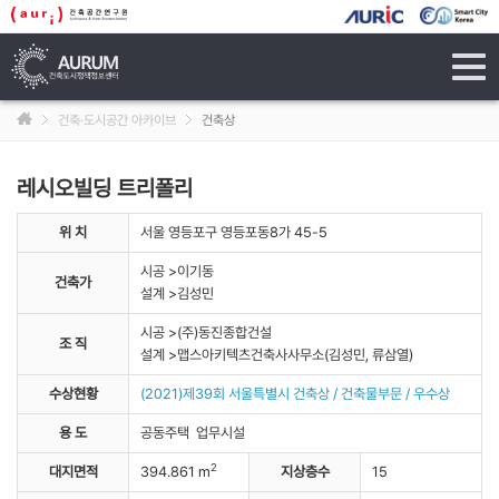
tog
navi
건축·도시공간 아카이브
건축상
레시오빌딩 트리폴리
위 치
서울 영등포구 영등포동8가 45-5
시공 >이기동
건축가
설계 >김성민
시공 >(주)동진종합건설
조 직
설계 >맵스아키텍츠건축사사무소(김성민, 류삼열)
수상현황
(2021)제39회 서울특별시 건축상 / 건축물부문 / 우수상
용 도
공동주택 업무시설
2
대지면적
394.861 m
지상층수
15