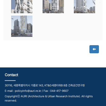
Contact
30116, 세종특별자치시 가름로 143, KT&G세종타워B 8층 건축공간연구원
E-mail : policyinfo@auri.re.kr / Fax : 044-417-9607
Copyrightⓒ AURI (Architecture & Urban Research Institute). All rights
reserved.