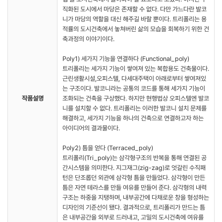
직화된 도시에서 마당은 존재할 수 없다. 다만 가느다란 발코
니가 마당의 역할을 대신 해주길 바랄 뿐이다. 트리폴리는 용
적률의 도시건축에서 놓쳐버린 삶의 모습을 회복하기 위한 건
축과정의 이야기이다.
Poly1) 세가지 기능을 연결하다 (Functional_poly)
트리폴리는 세가지 기능이 쌓여져 있는 복합용도 건축물이다.
근린생활시설,오피스텔, 다세대주택이 아래로부터 쌓여져있
는 구조이다. 발코니라는 공통의 코드를 통해 세가지 기능이
작품설명
조화되는 건축을 구상했다. 하지만 현행법상 오피스텔엔 발코
니를 설치할 수 없다. 트리폴리는 이러한 발코니 설치 문제를
해결하고, 세가지 기능을 하나의 건축으로 연결하고자 하는
아이디어의 결과물이다.
Poly2) 틈을 얻다 (Terraced_poly)
트리폴리(Tri_poly)는 삼각형구조의 반복을 통해 연결된 공
간시스템을 의미한다. 지그재그(zig-zag)로 엇갈린 수직패
턴은 단조롭던 외관에 삼각형 틈을 만들었다. 삼각형이 만든
틈은 자연 테라스를 만들 여유를 만들어 준다. 삼각형의 내력
구조는 하중을 지탱하며, 내부공간에 다채로운 창을 형성하는
디자인의 기준선이 됐다. 결과적으로, 트리폴리가 만드는 틈
은 내부공간을 외부로 드러내고, 고밀의 도시건축에 여유를