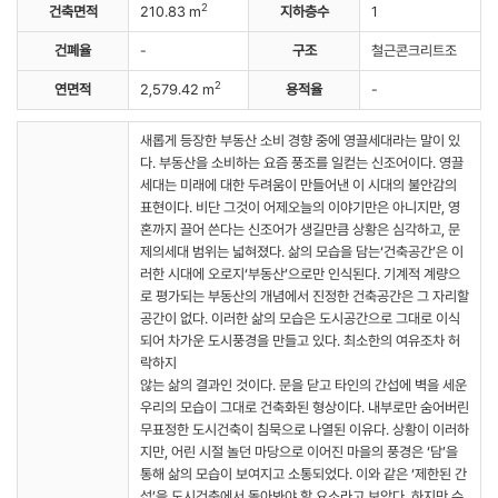
2
건축면적
210.83 m
지하층수
1
건폐율
-
구조
철근콘크리트조
2
연면적
2,579.42 m
용적율
-
새롭게 등장한 부동산 소비 경향 중에 영끌세대라는 말이 있
다. 부동산을 소비하는 요즘 풍조를 일컫는 신조어이다. 영끌
세대는 미래에 대한 두려움이 만들어낸 이 시대의 불안감의
표현이다. 비단 그것이 어제오늘의 이야기만은 아니지만, 영
혼까지 끌어 쓴다는 신조어가 생길만큼 상황은 심각하고, 문
제의세대 범위는 넓혀졌다. 삶의 모습을 담는‘건축공간’은 이
러한 시대에 오로지‘부동산’으로만 인식된다. 기계적 계량으
로 평가되는 부동산의 개념에서 진정한 건축공간은 그 자리할
공간이 없다. 이러한 삶의 모습은 도시공간으로 그대로 이식
되어 차가운 도시풍경을 만들고 있다. 최소한의 여유조차 허
락하지
않는 삶의 결과인 것이다. 문을 닫고 타인의 간섭에 벽을 세운
우리의 모습이 그대로 건축화된 형상이다. 내부로만 숨어버린
무표정한 도시건축이 침묵으로 나열된 이유다. 상황이 이러하
지만, 어린 시절 놀던 마당으로 이어진 마을의 풍경은 ‘담’을
통해 삶의 모습이 보여지고 소통되었다. 이와 같은 ‘제한된 간
섭’을 도시건축에서 돌아봐야 할 요소라고 보았다. 하지만 수