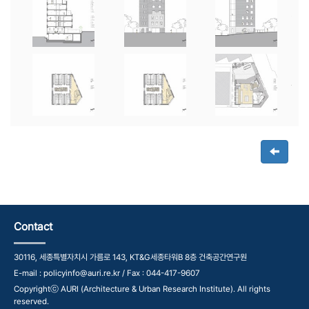
Contact
30116, 세종특별자치시 가름로 143, KT&G세종타워B 8층 건축공간연구원
E-mail : policyinfo@auri.re.kr / Fax : 044-417-9607
Copyrightⓒ AURI (Architecture & Urban Research Institute). All rights
reserved.