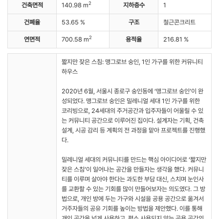
2
건축면적
140.98 m
지하층수
1
건폐율
53.65 %
구조
철근콘크리트
2
연면적
700.58 m
용적율
216.81 %
짧지만 잦은 스침: 맹그로브 숭인, 1인 가구를 위한 커뮤니티
하우스
2020년 6월, 서울시 종로구 숭인동에 ‘맹그로브 숭인’이 완
성되었다. 맹그로브 숭인은 밀레니얼 세대 1인 가구를 위한
코리빙으로, 24세대의 주거공간과 입주자들이 어울릴 수 있
는 커뮤니티 공간으로 이루어진 집이다. 설계자는 기획, 건축
설계, 시공 감리 등 계획의 전 과정을 맡아 프로젝트를 진행했
다.
밀레니얼 세대의 커뮤니티를 만드는 핵심 아이디어로 ‘짧지만
잦은 스침’이 일어나는 공간을 만들자는 생각을 했다. 커뮤니
티를 이루며 살아야 한다는 과도한 부담 대신, 스치며 눈인사
를 교환할 수 있는 기회를 많이 만들어보자는 의도였다. 그 방
법으로, 개인 방에 두는 가구와 시설을 공용 공간으로 옮겨서
거주자들의 공유 기회를 높이는 방법을 제안했다. 이를 통해
개인 공간을 넓게 사용하고, 평소 사용되지 않는 공용 공간의