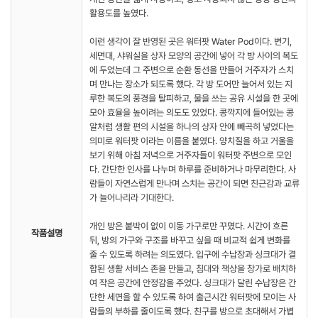
활용도를 높였다.
이런 생각이 잘 반영된 곳은 워터팟 Water Pod이다. 변기,
세면대, 샤워실을 상자 모양의 공간에 넣어 각 방 사이의 복도
에 두었는데 그 주변으로 순환 동선을 만들어 거주자가 스치
며 만나는 장소가 되도록 했다. 각 방 도어만 늘어서 있는 지
루한 복도의 풍경을 탈피하고, 물을 쓰는 공유 시설을 한 곳에
모아 효율을 높이려는 의도도 있었다. 콩깍지에 들어있는 콩
알처럼 생활 편의 시설을 하나의 상자 안에 빼곡히 넣었다는
의미로 워터팟 이라는 이름을 붙였다. 양치질을 하고 거울을
보기 위해 아침 저녁으로 거주자들이 워터팟 주변으로 모인
다. 간단한 인사를 나누며 하루를 준비하거나 마무리한다. 사
람들이 자연스럽게 만나며 스치는 공간이 되면 친근감과 교류
가 늘어나리라 기대한다.
개인 방은 붙박이 없이 이동 가구로만 꾸몄다. 시간이 흐른
작품설명
뒤, 방의 가구와 구조를 바꾸고 싶을 때 비교적 쉽게 변화를
줄 수 있도록 하려는 의도였다. 입구에 수납장과 싱크대가 결
합된 생활 서비스 존을 만들고, 침대와 책상을 창가로 배치하
여 작은 공간에 안정감을 주었다. 싱크대가 달린 수납장은 간
단한 세면을 할 수 있도록 하여 출근시간 워터팟에 모이는 사
람들의 부하를 줄이도록 했다. 친구를 방으로 초대해서 가볍