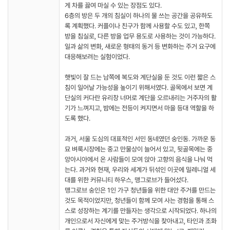
게 차를 끓여 마실 수 있는 장점도 있다.
6층의 방은 두 개의 침실이 하나의 물 쓰는 공간을 공유하도
록 계획했다. 커플이나 친구가 함께 사용할 수도 있고, 한쪽
방을 침실로, 다른 방을 업무 용도로 사용하는 것이 가능하다.
일과 삶의 변화, 새로운 형태의 동거 등 변화하는 주거 요구에
대응해보려는 실험이었다.
햇빛이 잘 드는 남쪽에 복도와 계단실을 둔 것도 이런 짧은 스
침이 일어날 가능성을 높이기 위해서였다. 골목에서 보면 계
단실의 커다란 유리창 너머로 계단을 오르내리는 거주자의 활
기가 느껴지고, 밤에는 전등이 켜지면서 마을 등대 역할을 하
도록 했다.
과거, 서울 도심의 대표적인 서민 동네였던 숭인동. 가까운 동
묘 벼룩시장에는 중고 만물상이 늘어서 있고, 뒷골목에는 중
앙아시아에서 온 사람들이 모여 앉아 고향의 음식을 나눠 먹
는다. 과거와 현재, 우리와 세계가 뒤섞인 이곳에 밀레니얼 세
대를 위한 커뮤니티 하우스, 맹그로브가 들어섰다.
맹그로브 숭인은 1인 가구 청년들을 위한 대안 주거를 만드는
것도 목적이었지만, 청년들이 함께 모여 사는 경험을 통해 스
스로 성장하는 계기를 만들자는 생각으로 시작되었다. 하나의
개인으로서 자신에게 맞는 주거방식을 찾아내고, 타인과 조화