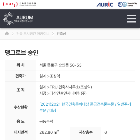
tog
navi
건축·도시공간 아카이브
건축상
맹그로브 숭인
위 치
서울 종로구 숭인동 56-53
건축가
설계 >조성익
설계 >TRU 건축사사무소(조성익)
조 직
시공 >다산건설엔지니어링(주)
(2021)2021 한국건축문화대상 준공건축물부문 / 일반주거
수상현황
부문 / 대상
용 도
공동주택
2
대지면적
262.80 m
지상층수
6